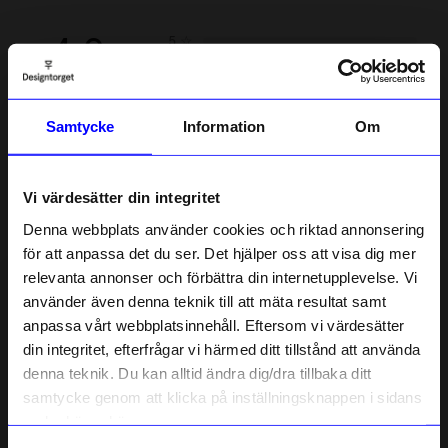
4.0
5
☆
4
☆
3
☆
2
☆
1
☆
1 betyg
Samtycke
Information
Om
Recensioner (1)
Vi värdesätter din integritet
Denna webbplats använder cookies och riktad annonsering
Anita L
AL
för att anpassa det du ser. Det hjälper oss att visa dig mer
relevanta annonser och förbättra din internetupplevelse. Vi
10% rabatt på
använder även denna teknik till att mäta resultat samt
3 månader sedan
anpassa vårt webbplatsinnehåll. Eftersom vi värdesätter
ditt första köp
din integritet, efterfrågar vi härmed ditt tillstånd att använda
Anmäl dig till vårt nyhetsbrev och bli
Verified by Trustvoice
denna teknik. Du kan alltid ändra dig/dra tillbaka ditt
först med att få nyheter, inspiration
Liknande produkter
och unika erbjudanden!
samtycke genom att klicka på inställningsknappen i sidans
Som tack får du
10% rabatt
på ditt
nedre högra hörn.
första köp.