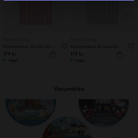
Portolino Living
Portolino Living
Kökshandduk Striped 50x70 cm rosa
Kökshandduk Striped 50x70 cm blå
179
kr
179
kr
I lager
I lager
Varumärke