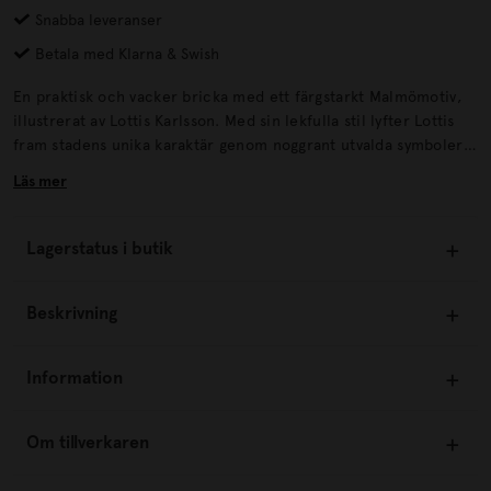
Snabba leveranser
Betala med Klarna & Swish
En praktisk och vacker bricka med ett färgstarkt Malmömotiv,
illustrerat av Lottis Karlsson. Med sin lekfulla stil lyfter Lottis
fram stadens unika karaktär genom noggrant utvalda symboler
och detaljer som speglar känslan av Malmö. Brickan är
Läs mer
tillverkad för hand i Sverige av högkvalitativt björkfanér.
Lagerstatus i butik
Beskrivning
Information
Om tillverkaren