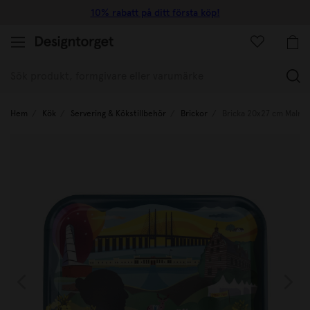
10% rabatt på ditt första köp!
(
Hem
Kök
Servering & Kökstillbehör
Brickor
Bricka 20x27 cm Malmö