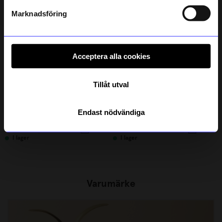
Läs mer om hur vi hanterar din information i vår
10%
integritetspolicy
.
Marknadsföring
Acceptera alla cookies
Tillåt utval
Portolino Living
Studio Mia Sahlberg
Endast nödvändiga
Flasköppnare Fisk Mässing
Örhänge earcuff smält våg
299
kr
715,50
kr
795
kr
I lager
I lager
Varumärke