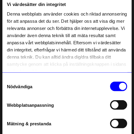
Vi värdesätter din integritet
Liknande produkter
Denna webbplats använder cookies och riktad annonsering
för att anpassa det du ser. Det hjälper oss att visa dig mer
relevanta annonser och förbättra din internetupplevelse. Vi
10% rabatt på
använder även denna teknik till att mäta resultat samt
anpassa vårt webbplatsinnehåll. Eftersom vi värdesätter
ditt första köp
din integritet, efterfrågar vi härmed ditt tillstånd att använda
Anmäl dig till vårt nyhetsbrev och bli
denna teknik. Du kan alltid ändra dig/dra tillbaka ditt
först med att få nyheter, inspiration
och unika erbjudanden!
samtycke genom att klicka på inställningsknappen i sidans
Som tack får du
10% rabatt
på ditt
nedre högra hörn.
första köp.
Samtyckesval
Navet
Navet
Name
Nödvändiga
Bricka Clamp Tray S vit
Bricka Clamp Tray L antracit
Email
1 150
kr
1 350
kr
I lager
I lager
Webbplatsanpassning
telefonnummer
Andra köpte även
Mätning & prestanda
Registrera