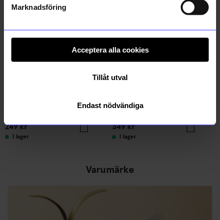
Marknadsföring
Acceptera alla cookies
Tillåt utval
Created By Designtorget
Created By Designtorget
Endast nödvändiga
Bricka Virvla 20x27 cm blå/creme
Mugg Dis 4-pack
249
kr
349
kr
I lager
I lager
Varumärke