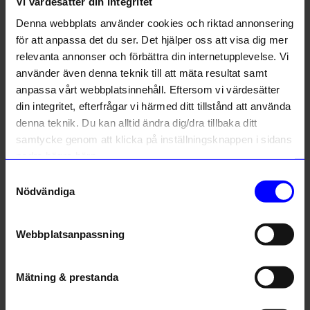
Vi värdesätter din integritet
Liknande produkter
Denna webbplats använder cookies och riktad annonsering
för att anpassa det du ser. Det hjälper oss att visa dig mer
relevanta annonser och förbättra din internetupplevelse. Vi
använder även denna teknik till att mäta resultat samt
10% rabatt på
anpassa vårt webbplatsinnehåll. Eftersom vi värdesätter
ditt första köp
din integritet, efterfrågar vi härmed ditt tillstånd att använda
denna teknik. Du kan alltid ändra dig/dra tillbaka ditt
Anmäl dig till vårt nyhetsbrev och bli
samtycke genom att klicka på inställningsknappen i sidans
först med att få nyheter, inspiration
och unika erbjudanden!
nedre högra hörn.
Som tack får du
10% rabatt
på ditt
Samtyckesval
första köp.
Navet
Navet
Nödvändiga
Name
Bricka Clamp Tray S vit
Bricka Clamp Tray L antracit
1 150
kr
1 350
kr
Email
Webbplatsanpassning
I lager
I lager
Registrera
Mätning & prestanda
Andra köpte även
Läs mer om hur vi hanterar din information i vår
integritetspolicy
.
Unikt hos oss
Unikt hos oss