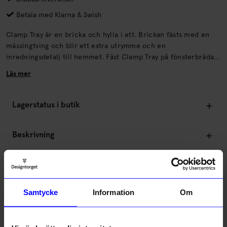
Betala med Klarna & Swish
Clamp Tray är en bricka och hylla i ett. Brickan fästs med en
mässingtving och blir ett extra utrymme och en
inredningsdetalj till hemmet. Fäst Clamp Tray på fönsterbrädan,
i bokhyllan, eller köksbänken.
Läs mer
Lagerstatus i butik
Beskrivning
Information
Samtycke
Information
Om
Om tillverkaren