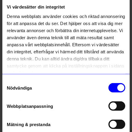
Vi värdesätter din integritet
Liknande produkter
Denna webbplats använder cookies och riktad annonsering
Unikt hos oss
Unikt hos oss
för att anpassa det du ser. Det hjälper oss att visa dig mer
relevanta annonser och förbättra din internetupplevelse. Vi
använder även denna teknik till att mäta resultat samt
anpassa vårt webbplatsinnehåll. Eftersom vi värdesätter
din integritet, efterfrågar vi härmed ditt tillstånd att använda
10% rabatt på
denna teknik. Du kan alltid ändra dig/dra tillbaka ditt
ditt första köp
samtycke genom att klicka på inställningsknappen i sidans
Anmäl dig till vårt nyhetsbrev och bli
nedre högra hörn.
först med att få nyheter, inspiration
och unika erbjudanden!
Samtyckesval
Created By Designtorget
Created By Designtorget
Nödvändiga
Som tack får du
10% rabatt
på ditt
första köp.
Bricka Virvla 20x27 cm blå/creme
Bricka Virvla 20x27 cm svart/vit
249
kr
249
kr
Name
Webbplatsanpassning
I lager
I lager
Email
Mätning & prestanda
Andra köpte även