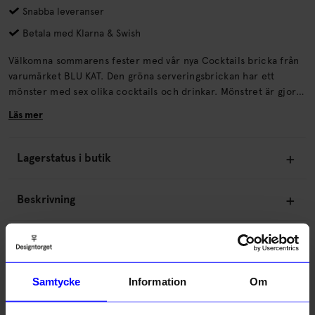
Snabba leveranser
Betala med Klarna & Swish
Välkomna sommarens fester med vår nya Cocktails bricka från
varumärket BLU KAT. Den gröna serveringsbrickan har ett
mönster med sex olika cocktails och drinkar. Mönstret är gjort
med handskurna pappersformer som ger trycket en organisk
Läs mer
känsla.
Lagerstatus i butik
Beskrivning
Information
Samtycke
Information
Om
Om tillverkaren