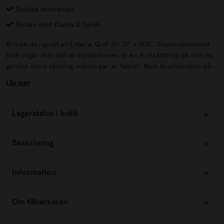
Snabba leveranser
Betala med Klarna & Swish
Bricka designad av Estelle Graf för DT x WAY. "Illustrationerna
som utgör min del av kollektionen är en fortsättning på min nu
ganska stora samling målningar av fabler. Med djurhuvuden på
människokroppar gestaltar jag karaktärer som inte sällan
Läs mer
befinner sig i olika restaurangermiljöer - något som kändes
perfekt för illustrationer tänkta till drinkunderlägg och
serveringsbrickor som är några av de föremål jag designat till
Lagerstatus i butik
kollektionen.
Beskrivning
Information
Om tillverkaren