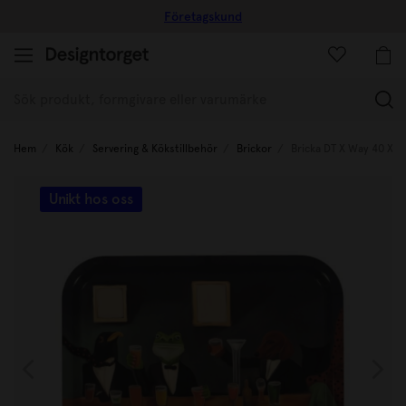
Företagskund
(
Hem
Kök
Servering & Kökstillbehör
Brickor
Bricka DT X Way 40 X 3
Unikt hos oss