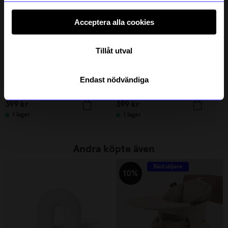
Acceptera alla cookies
Tillåt utval
Endast nödvändiga
Created By Designtorget
Created By Designtorget
Bricka Virvla 38 cm rund blå/creme
Bricka Virvla 38 cm svart/vit
399
kr
399
kr
I lager
I lager
Andra köpte även
Bästsäljare
10%