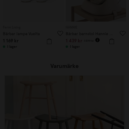
Ferm Living
HANNIE
Bärbar lampa Vuelta
Bärbar barnstol Hannie White Sand
1 169
kr
1 439
kr
1 599
kr
I lager
I lager
Varumärke