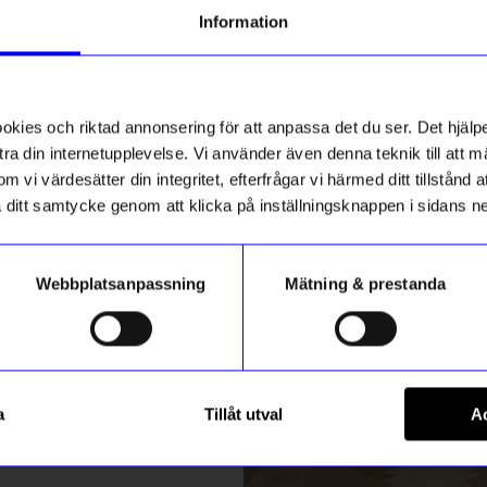
g till vårt nyhetsbrev och bli
Information
ed att få nyheter, inspiration
Presenttips
ch unika erbjudanden!
ck får du
10% rabatt
på ditt
första köp.
ies och riktad annonsering för att anpassa det du ser. Det hjälpe
ra din internetupplevelse. Vi använder även denna teknik till att 
m vi värdesätter din integritet, efterfrågar vi härmed ditt tillstånd
aka ditt samtycke genom att klicka på inställningsknappen i sidans n
Webbplatsanpassning
Mätning & prestanda
ummer
Kalikå
Registrera
mpa!
Maskskallra och Snutte Blå m
a
Tillåt utval
Ac
189
kr
prickar
m hur vi hanterar din information i vår
integritetspolicy
.
I lager