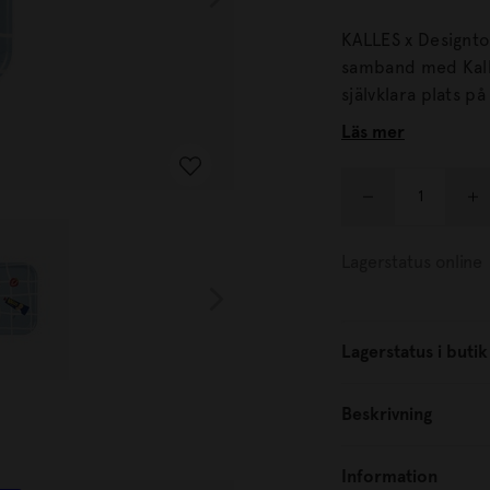
KALLES x Designto
samband med Kalle
självklara plats på fruko
Kalles egna födels
Läs mer
Brickan är handgj
certifierad björkfanér. Varje bricka består av flera lager 
kanten.
Lagerstatus online
Lagerstatus i butik
Beskrivning
Information