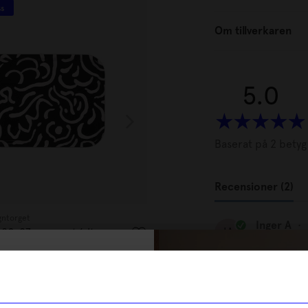
ss
Unikt hos oss
Om tillverkaren
5.0
Baserat på 2 betyg
Recensioner (2)
gntorget
Created By Designtorget
Inger A
•
IA
a 20x27 cm svart/vit
Bricka Virvla 38 cm rund blå
399
kr
% rabatt på
I lager
tt första köp
Anita L
•
AL