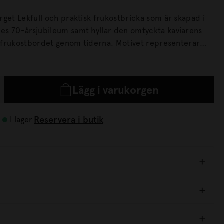
rget Lekfull och praktisk frukostbricka som är skapad i
s 70-årsjubileum samt hyllar den omtyckta kaviarens
stbordet genom tiderna. Motivet representerar
edagsfrukost och bjuder in till en hemtrevlig stämning!
ord i Sverige enligt traditionell metod med FSC-
faner, som syns på
Lägg i varukorgen
Reservera i butik
I lager