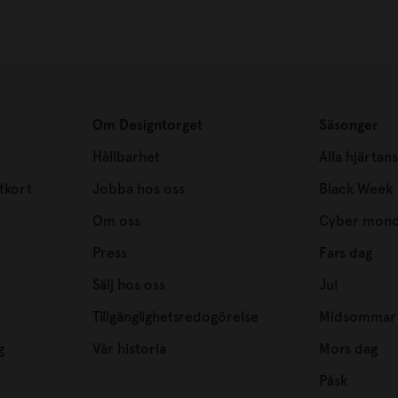
Om Designtorget
Säsonger
Hållbarhet
Alla hjärtan
tkort
Jobba hos oss
Black Week
Om oss
Cyber mon
Press
Fars dag
Sälj hos oss
Jul
Tillgänglighetsredogörelse
Midsommar
g
Vår historia
Mors dag
Påsk