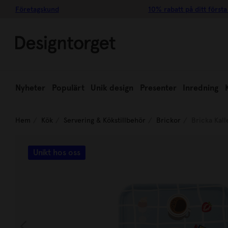
Företagskund
10% rabatt på ditt första
Nyheter
Populärt
Unik design
Presenter
Inredning
Hem
Kök
Servering & Kökstillbehör
Brickor
Bricka Kal
Unikt hos oss