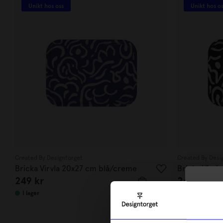
Unikt hos oss
Unikt hos o
Created By Designtorget
Created By Desi
Bricka Virvla 20x27 cm blå/creme
Bricka Virvl
249
kr
249
kr
10
I lager
I lager
di