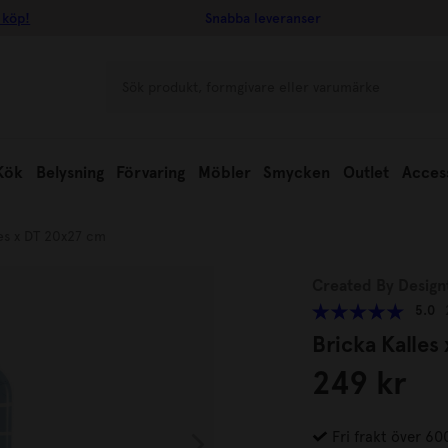
 köp!
Snabba leveranser
Kök
Belysning
Förvaring
Möbler
Smycken
Outlet
Acces
les x DT 20x27 cm
Created By Design
5.0
Bricka Kalles
249 kr
Fri frakt över 60