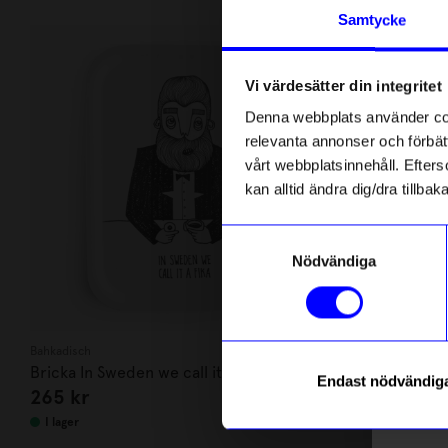
Andra köpte även
Anmäl di
Samtycke
först m
o
Vi värdesätter din integritet
Som ta
Denna webbplats använder cook
relevanta annonser och förbätt
Name
vårt webbplatsinnehåll. Efterso
kan alltid ändra dig/dra tillb
Email
Samtyckesval
Nödvändiga
telefonn
Bahkadisch
Max Ström
Bricka In Sweden we call it fika
Bok Titta la
Endast nödvändig
265
kr
169
kr
Läs mer o
I lager
I lager