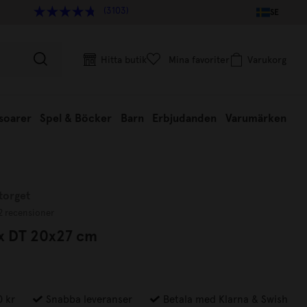
(3103)
SE
Hitta butik
Mina favoriter
Varukorg
soarer
Spel & Böcker
Barn
Erbjudanden
Varumärken
torget
2 recensioner
 x DT 20x27 cm
0 kr
Snabba leveranser
Betala med Klarna & Swish