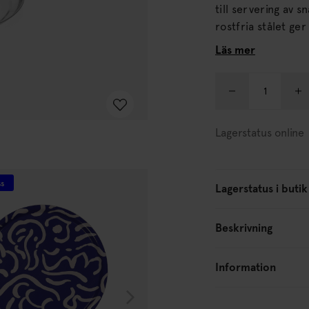
till servering av snacks eller dryck
rostfria stålet ge
som uppskattar både funktion o
Läs mer
står stadigt tack 
Lagerstatus online
ss
Unikt hos oss
Lagerstatus i butik
Beskrivning
Information