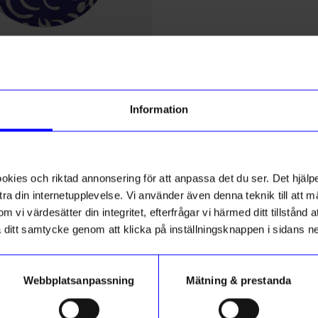
gntorget
Created By Designtorget
a 38 cm rund blå/creme
Bricka Virvla 20x27 cm svart/
Information
249
kr
I lager
ies och riktad annonsering för att anpassa det du ser. Det hjälpe
ra din internetupplevelse. Vi använder även denna teknik till att 
m vi värdesätter din integritet, efterfrågar vi härmed ditt tillstånd
ss
Unikt hos oss
aka ditt samtycke genom att klicka på inställningsknappen i sidans n
Webbplatsanpassning
Mätning & prestanda