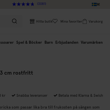
(3081)
SE
Hitta butik
Mina favoriter
Varukorg
ssoarer
Spel & Böcker
Barn
Erbjudanden
Varumärken
3 cm rostfritt
0 kr
Snabba leveranser
Betala med Klarna & Swish
 bricka som passar lika bra till frukosten på sängen som