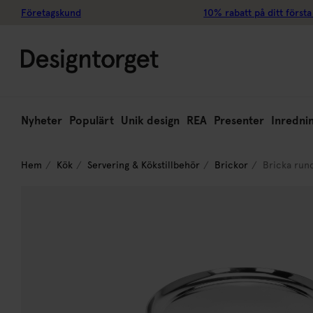
Företagskund
10% rabatt på ditt första
Nyheter
Populärt
Unik design
REA
Presenter
Inredni
Hem
Kök
Servering & Kökstillbehör
Brickor
Bricka rund