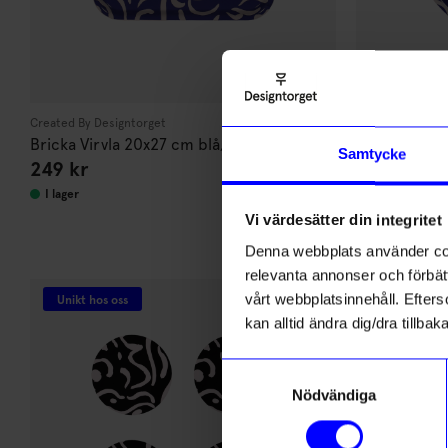
Created By Designtorget
Created By Desi
Bricka Virvla 20x27 cm blå/creme
Bricka Virvl
Samtycke
249
kr
399
kr
I lager
I lager
Vi värdesätter din integritet
Denna webbplats använder cook
Andra köpte även
relevanta annonser och förbätt
vårt webbplatsinnehåll. Efterso
Unikt hos oss
Unikt hos o
kan alltid ändra dig/dra tillb
Samtyckesval
Nödvändiga