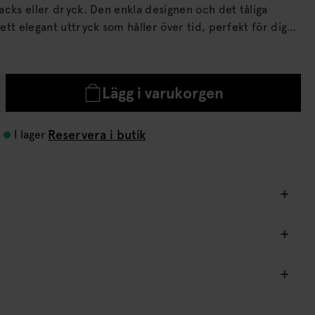
. Den enkla designen och det tåliga
r ett elegant uttryck som håller över tid, perfekt för dig
ch form. Brickan är lätt att rengöra och
vare sin släta, genomtänkta form.
Lägg i varukorgen
Reservera i butik
I lager
Unikt hos oss