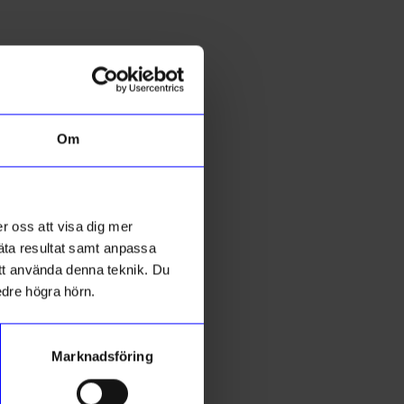
Created By Designtorget
L
vit
Bricka Virvla 38 cm svart/vit
B
Om
399
kr
I lager
r oss att visa dig mer
mäta resultat samt anpassa
 att använda denna teknik. Du
Bästsäljare
edre högra hörn.
Unikt hos oss
Marknadsföring