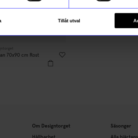
a
Tillåt utval
Ac
gntorget
Created By Designtorget
tan 70x90 cm Rost
Pall Emil Mörk Grön
1 495
kr
I lager
Om Designtorget
Säsonger
Hållbarhet
Alla hjärtan