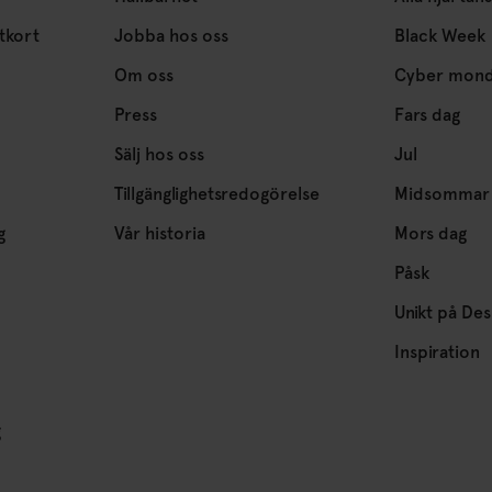
tkort
Jobba hos oss
Black Week
Om oss
Cyber mon
Press
Fars dag
Sälj hos oss
Jul
Tillgänglighetsredogörelse
Midsommar
g
Vår historia
Mors dag
Påsk
Unikt på Des
Inspiration
g