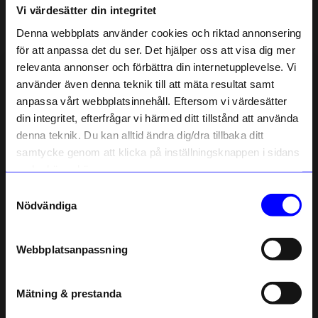
Vi värdesätter din integritet
Liknande produkter
Denna webbplats använder cookies och riktad annonsering
Outlet
Unikt hos oss
för att anpassa det du ser. Det hjälper oss att visa dig mer
48%
Unikt hos oss
relevanta annonser och förbättra din internetupplevelse. Vi
10% rabatt på
använder även denna teknik till att mäta resultat samt
anpassa vårt webbplatsinnehåll. Eftersom vi värdesätter
ditt första köp
din integritet, efterfrågar vi härmed ditt tillstånd att använda
Anmäl dig till vårt nyhetsbrev och bli
denna teknik. Du kan alltid ändra dig/dra tillbaka ditt
först med att få nyheter, inspiration
och unika erbjudanden!
samtycke genom att klicka på inställningsknappen i sidans
Som tack får du
10% rabatt
på ditt
nedre högra hörn.
första köp.
Samtyckesval
Created By Designtorget
Created By Designtorget
Name
Nödvändiga
Kort 10x15 Ballonger
Bricka Virvla 20x27 cm blå/creme
Email
13
kr
249
kr
I lager
25
kr
Webbplatsanpassning
telefonnummer
I lager
Mätning & prestanda
Registrera
Andra köpte även