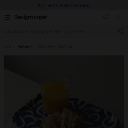
10% rabatt på ditt första köp!
(
Hem
Föräldrar
Bricka Virvla 20x27 cm