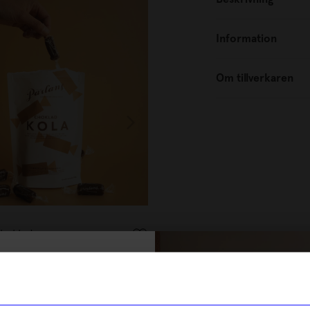
Information
Om tillverkaren
Pärlans
Choklad
Kola i Choklad 6 bitar 75gr Pi
134
kr
% rabatt på
I lager
tt första köp