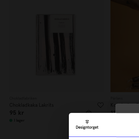
Chokladfabriken
Pärlans
Chokladkaka Lakrits
Kola i påse 
95
kr
110
kr
10
I lager
I lager
di