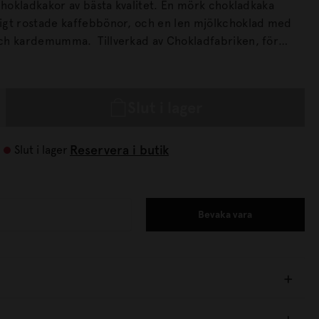
kakor av bästa kvalitet. En mörk chokladkaka
igt rostade kaffebbönor, och en len mjölkchoklad med
illverkad av Chokladfabriken, för
lm i Stockholm.
Slut i lager
Reservera i butik
Slut i lager
Bevaka vara