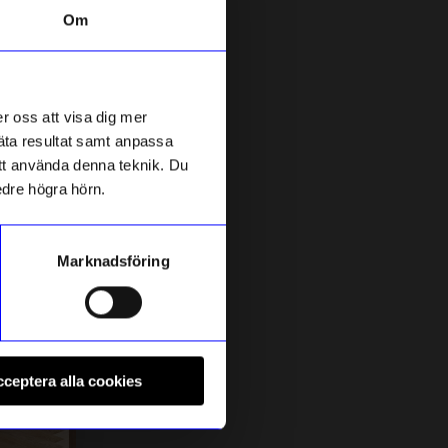
Om
Outlet
1%
r oss att visa dig mer
mäta resultat samt anpassa
 att använda denna teknik. Du
edre högra hörn.
Marknadsföring
DECO NORD
M
Dörrmatta Nero gummi
B
ceptera alla cookies
269
kr
272,30
kr
I lager