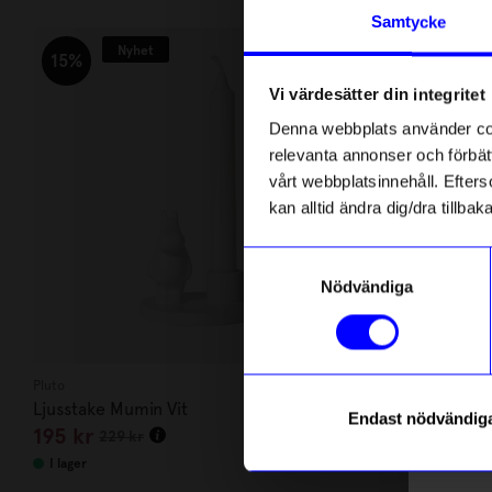
Andra köpte även
Anmäl di
Samtycke
först m
Nyhet
o
15%
Vi värdesätter din integritet
Som ta
Denna webbplats använder cook
relevanta annonser och förbätt
Name
vårt webbplatsinnehåll. Efterso
kan alltid ändra dig/dra tillb
Email
Samtyckesval
Nödvändiga
telefonn
Pluto
Linda Pabst
Ljusstake Mumin Vit
Kort No.1 M
Endast nödvändig
195
kr
45
kr
229
kr
Läs mer o
I lager
I lager