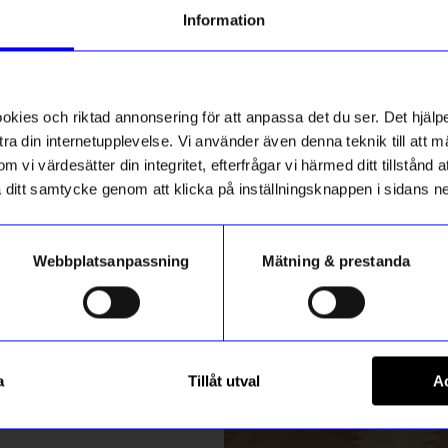
g till vårt nyhetsbrev och bli
Information
ed att få nyheter, inspiration
ch unika erbjudanden!
ck får du
10% rabatt
på ditt
första köp.
ies och riktad annonsering för att anpassa det du ser. Det hjälpe
ra din internetupplevelse. Vi använder även denna teknik till att 
m vi värdesätter din integritet, efterfrågar vi härmed ditt tillstånd
aka ditt samtycke genom att klicka på inställningsknappen i sidans n
Webbplatsanpassning
Mätning & prestanda
ummer
String furniture
Registrera
um
Hylla Museum vit
a
Tillåt utval
Ac
1 575
kr
m hur vi hanterar din information i vår
integritetspolicy
.
I lager