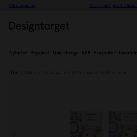
Företagskund
10% rabatt på ditt första
Nyheter
Populärt
Unik design
REA
Presenter
Inredni
Hem
Kök
Choklad 2p Fika, kaffe + kanel/kardemumma