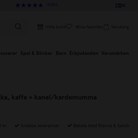
(3081)
SE
Hitta butik
Mina favoriter
Varukorg
ssoarer
Spel & Böcker
Barn
Erbjudanden
Varumärken
ika, kaffe + kanel/kardemumma
0 kr
Snabba leveranser
Betala med Klarna & Swish