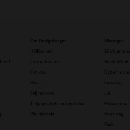
Om Designtorget
Säsonger
Hållbarhet
Alla hjärtan
tkort
Jobba hos oss
Black Week
Om oss
Cyber mon
Press
Fars dag
Sälj hos oss
Jul
Tillgänglighetsredogörelse
Midsommar
g
Vår historia
Mors dag
Påsk