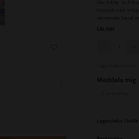
Här hittar du två choklad
toppad med krisp
värmande kanel och kardemumma. T
hand, på Söderma
Läs mer
Lagerstatus online
Meddela mig
Lagerstatus i butik
Beskrivning