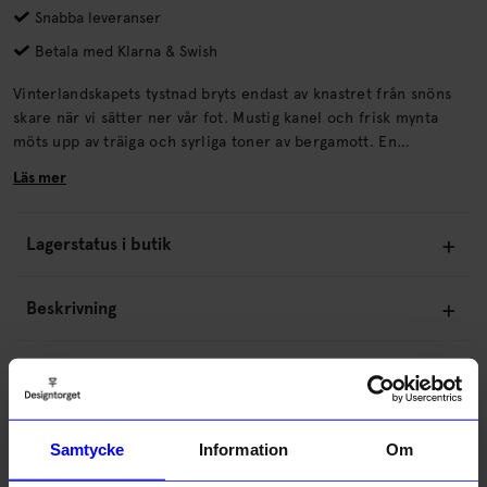
Snabba leveranser
Betala med Klarna & Swish
Vinterlandskapets tystnad bryts endast av knastret från snöns
skare när vi sätter ner vår fot. Mustig kanel och frisk mynta
möts upp av träiga och syrliga toner av bergamott. En
uppfriskande doft som väcker energin.
Läs mer
Lagerstatus i butik
Beskrivning
Information
Om tillverkaren
Samtycke
Information
Om