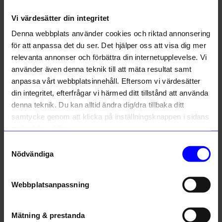
Vi värdesätter din integritet
Liknande produkter
Denna webbplats använder cookies och riktad annonsering
för att anpassa det du ser. Det hjälper oss att visa dig mer
relevanta annonser och förbättra din internetupplevelse. Vi
använder även denna teknik till att mäta resultat samt
anpassa vårt webbplatsinnehåll. Eftersom vi värdesätter
din integritet, efterfrågar vi härmed ditt tillstånd att använda
denna teknik. Du kan alltid ändra dig/dra tillbaka ditt
samtycke genom att klicka på inställningsknappen i sidans
nedre högra hörn.
Samtyckesval
Torplyktan
Torplyktan
Nödvändiga
Doftljus Kalfjäll 150g vit
Doftljus Dagg 150g gul
269
kr
269
kr
I lager
I lager
Webbplatsanpassning
Mätning & prestanda