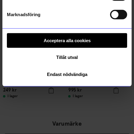
Andra köpte även
Bästsäljare
Säljer snabbt!
Marknadsföring
Unikt hos oss
Unikt hos oss
Acceptera alla cookies
Tillåt utval
Endast nödvändiga
Created By Designtorget
Created By Designtorget
Ljusstake DT Kulan S Klar
Klädställning Repo Beige
249
kr
995
kr
I lager
I lager
Varumärke