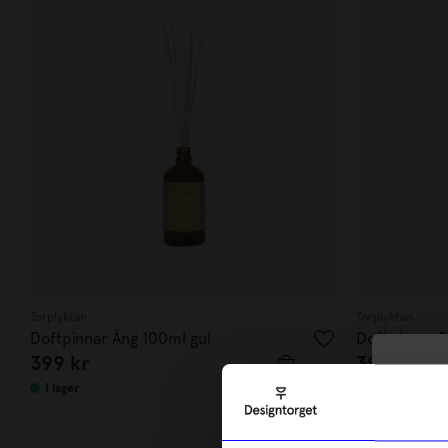
Torplyktan
Torplyktan
Doftpinnar Äng 100ml gul
Doftpinnar D
399
kr
399
kr
10
I lager
I lager
di