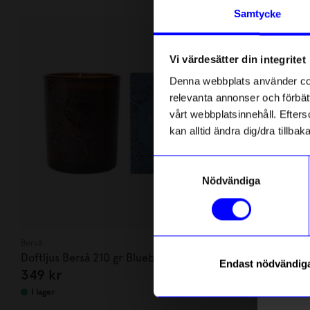
Andra köpte även
Anmäl di
Samtycke
först m
o
Vi värdesätter din integritet
Som ta
Denna webbplats använder cook
relevanta annonser och förbätt
Name
vårt webbplatsinnehåll. Efterso
kan alltid ändra dig/dra tillb
Email
Samtyckesval
Nödvändiga
telefonn
Berså
Berså
Doftljus Berså 210 gr Bluebell fields
Doftljus Ber
Endast nödvändig
349
kr
349
kr
garden
Läs mer o
I lager
I lager