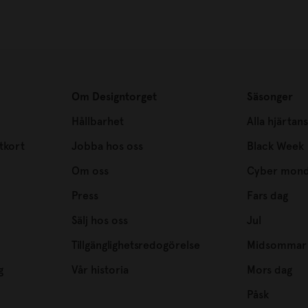
Om Designtorget
Säsonger
Hållbarhet
Alla hjärtan
tkort
Jobba hos oss
Black Week
Om oss
Cyber mon
Press
Fars dag
Sälj hos oss
Jul
Tillgänglighetsredogörelse
Midsommar
g
Vår historia
Mors dag
Påsk