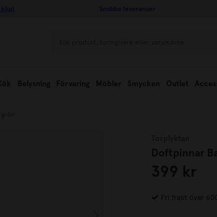
 köp!
Snabba leveranser
Kök
Belysning
Förvaring
Möbler
Smycken
Outlet
Acces
 grön
Torplyktan
Doftpinnar B
399 kr
Fri frakt över 60