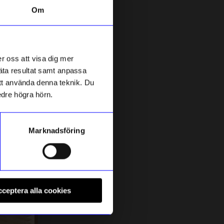
Om
Säljer snabbt!
Unikt hos oss
r oss att visa dig mer
mäta resultat samt anpassa
 att använda denna teknik. Du
edre högra hörn.
Marknadsföring
Created By Designtorget
C
Klädställning Repo Beige
S
ceptera alla cookies
995
kr
I lager