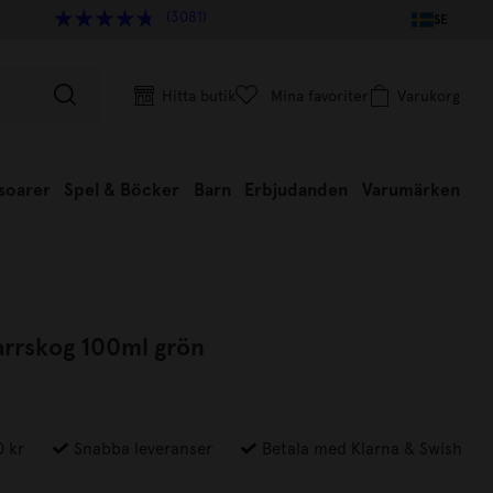
(3081)
SE
Hitta butik
Mina favoriter
Varukorg
soarer
Spel & Böcker
Barn
Erbjudanden
Varumärken
arrskog 100ml grön
0 kr
Snabba leveranser
Betala med Klarna & Swish