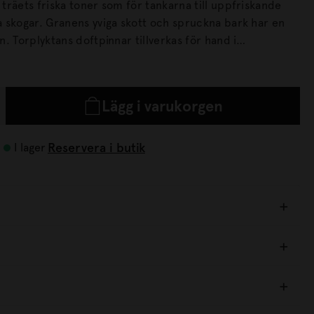
träets friska toner som för tankarna till uppfriskande
ch spruckna bark har en
r hand i
 fokus på kvalitet och hållbarhet.
Lägg i varukorgen
Reservera i butik
I lager