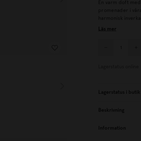
En varm doft med 
promenader i våra skogar. Granens yviga skott o
harmonisk inverkan. Torplyktans doftpinnar tillverkas fö
Västergötland med
Läs mer
Lagerstatus online
Lagerstatus i butik
Beskrivning
Information