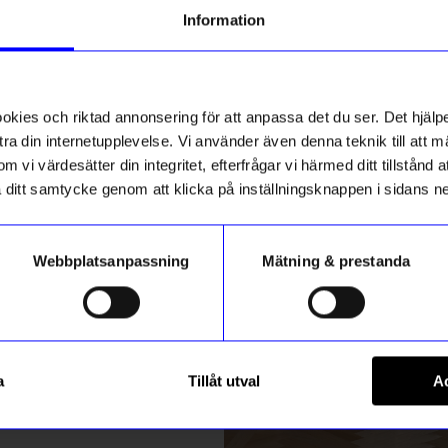
g till vårt nyhetsbrev och bli
Information
ed att få nyheter, inspiration
Unikt hos oss
ch unika erbjudanden!
10%
ck får du
10% rabatt
på ditt
första köp.
ies och riktad annonsering för att anpassa det du ser. Det hjälpe
ra din internetupplevelse. Vi använder även denna teknik till att 
m vi värdesätter din integritet, efterfrågar vi härmed ditt tillstånd
aka ditt samtycke genom att klicka på inställningsknappen i sidans n
Webbplatsanpassning
Mätning & prestanda
ummer
Atelier by Designtorget
Registrera
så 210 gr Rosemary
Ring Barr silver 20 mm
a
Tillåt utval
Ac
719,10
kr
799
kr
m hur vi hanterar din information i vår
integritetspolicy
.
I lager