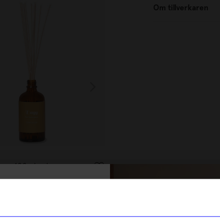
Om tillverkaren
Torplyktan
agg 100ml gul
Doftpinnar Skare 100ml vit
399
kr
% rabatt på
I lager
tt första köp