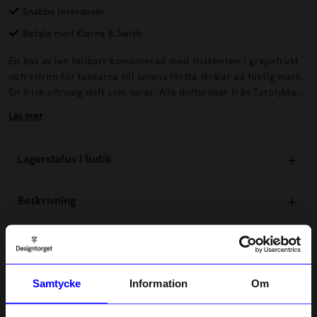
Snabba leveranser
Betala med Klarna & Swish
En bas av len tallbarr kombinerad med friskheten i grapefrukt
och citron för tankarna till solens första strålar på fuktig mark.
En frisk citrusig doft som varar. Alla doftpinnar från Torplyktan
är omsorgsfullt handgjorda i deras fabrik i Västergötland.
Läs mer
Lagerstatus i butik
Beskrivning
Information
Samtycke
Information
Om
Om tillverkaren