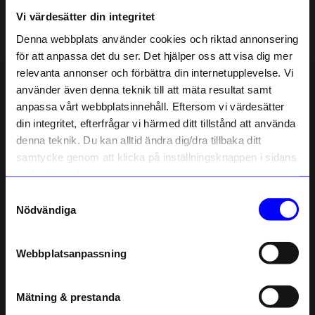
Vi värdesätter din integritet
Liknande produkter
Denna webbplats använder cookies och riktad annonsering
för att anpassa det du ser. Det hjälper oss att visa dig mer
relevanta annonser och förbättra din internetupplevelse. Vi
10% rabatt på
använder även denna teknik till att mäta resultat samt
anpassa vårt webbplatsinnehåll. Eftersom vi värdesätter
ditt första köp
din integritet, efterfrågar vi härmed ditt tillstånd att använda
Anmäl dig till vårt nyhetsbrev och bli
denna teknik. Du kan alltid ändra dig/dra tillbaka ditt
först med att få nyheter, inspiration
och unika erbjudanden!
samtycke genom att klicka på inställningsknappen i sidans
Som tack får du
10% rabatt
på ditt
nedre högra hörn.
första köp.
Samtyckesval
Name
Torplyktan
Torplyktan
Nödvändiga
Doftpinnar Äng 100ml gul
Doftpinnar Skare 100ml vit
Email
399
kr
399
kr
Webbplatsanpassning
I lager
I lager
telefonnummer
Mätning & prestanda
Registrera