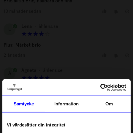
Brio alltid Brio, hållbara och fina!
10 månader sedan
Lena
•
åhlens.se
L
Plus:
Märket brio
2 år sedan
Agneta
•
åhlens.se
A
Mitt barnbarn tyckte om taxen
3 år sedan
Samtycke
Information
Om
Lisa J
•
åhlens.se
LJ
Vi värdesätter din integritet