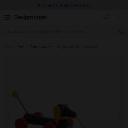
10% rabatt på ditt första köp!
(
Hem
Barn
Brio leksaker
Dragleksak Tax 9,5cm Svart