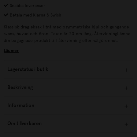
Snabba leveranser
Betala med Klarna & Swish
Klassisk dragleksak i trä med osymmetriska hjul och gungande
svans, huvud och öron. Taxen är 20 cm lång. ÅtervinningLämna
din begagnade produkt till återvinning eller välgörenhet.
Läs mer
Lagerstatus i butik
Beskrivning
Information
Om tillverkaren