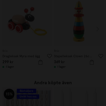
Brio
Brio
Dragleksak Myra med ägg
Stapelleksak Clown 26cm Multi
299
kr
369
kr
I lager
I lager
Andra köpte även
Bästsäljare
15%
Unikt hos oss