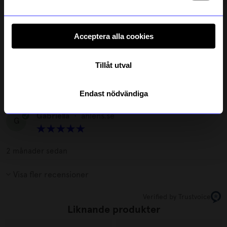
köpte denna klassiker från Brio till mitt barnbarn och det
blev en favorit på en gång
6 år sedan
Acceptera alla cookies
Kristina
•
åhlens.se
K
Tillåt utval
1 månad sedan
Endast nödvändiga
Gabriella
•
åhlens.se
G
2 månader sedan
Visa fler recensioner
Verified by Trustvoice
Liknande produkter