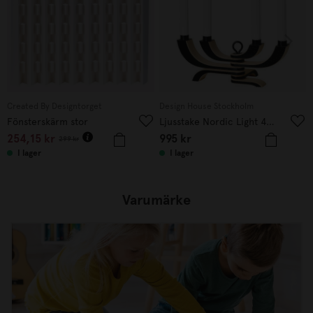
Created By Designtorget
Design House Stockholm
Fönsterskärm stor
Ljusstake Nordic Light 4 svart
254,15
kr
995
kr
299
kr
I lager
I lager
Varumärke