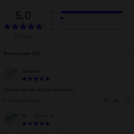
5.0
5
☆
4
☆
3
☆
2
☆
1
☆
27 betyg
Recensioner (27)
Catarina
C
Fin liten tax till ett litet barnbarn .
8 månader sedan
Pp
•
åhlens.se
PP