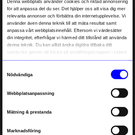
Perfekt leksak till barn.
Denna webbplats använder cookies och riktad annonsering
för att anpassa det du ser. Det hjälper oss att visa dig mer
5 år sedan
relevanta annonser och förbättra din internetupplevelse. Vi
10% rabatt på
använder även denna teknik till att mäta resultat samt
Anna H
•
åhlens.se
AH
anpassa vårt webbplatsinnehåll. Eftersom vi värdesätter
ditt första köp
din integritet, efterfrågar vi härmed ditt tillstånd att använda
Anmäl dig till vårt nyhetsbrev och bli
denna teknik. Du kan alltid ändra dig/dra tillbaka ditt
En klassiker som bör innehas av alla små.
först med att få nyheter, inspiration
och unika erbjudanden!
samtycke genom att klicka på inställningsknappen i sidans
5 år sedan
Som tack får du
10% rabatt
på ditt
nedre högra hörn.
första köp.
Samtyckesval
Name
Lena
•
åhlens.se
L
Nödvändiga
Email
Mycket uppskattat av mitt barnbarn på 1 år.
Webbplatsanpassning
telefonnummer
6 år sedan
1
Mätning & prestanda
Registrera
Marie
•
åhlens.se
M
Läs mer om hur vi hanterar din information i vår
integritetspolicy
.
Marknadsföring