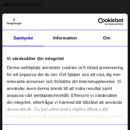
Snabba leveranser
Betala med Klarna & Swish
DRMZ® är små dekorationer av metall eller gummi som du
fäster på mobilskal eller andra produkter. Alla DRMZ har 3M-
Samtycke
Information
Om
klister på baksidan, dra av skyddsfilmen och placera dina DRMZ
där du vill ha dem – på väskan, laptopfodralet eller andra släta
Läs mer
ytor. Tryck till ordentligt för att få bästa vidhäftning.
Vi värdesätter din integritet
Lagerstatus i butik
Denna webbplats använder cookies och riktad annonsering
för att anpassa det du ser. Det hjälper oss att visa dig mer
relevanta annonser och förbättra din internetupplevelse. Vi
Beskrivning
10% rabatt på
använder även denna teknik till att mäta resultat samt
anpassa vårt webbplatsinnehåll. Eftersom vi värdesätter
ditt första köp
Information
din integritet, efterfrågar vi härmed ditt tillstånd att använda
Anmäl dig till vårt nyhetsbrev och bli
denna teknik. Du kan alltid ändra dig/dra tillbaka ditt
först med att få nyheter, inspiration
och unika erbjudanden!
samtycke genom att klicka på inställningsknappen i sidans
Som tack får du
10% rabatt
på ditt
nedre högra hörn.
Liknande produkter
första köp.