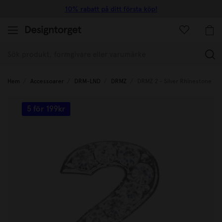
10% rabatt på ditt första köp!
(
Hem
Accessoarer
DRM-LND
DRMZ
DRMZ 2 - Silver Rhinestone
5 för 199kr