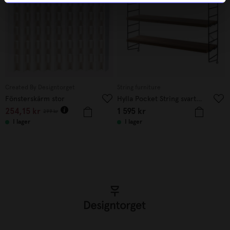
Created By Designtorget
String furniture
Fönsterskärm stor
Hylla Pocket String svart/valnöt
254,15
kr
1 595
kr
299
kr
I lager
I lager