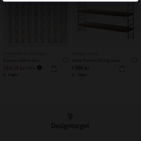
Created By Designtorget
String furniture
Fönsterskärm stor
Hylla Pocket String svart/valnöt
254,15
kr
1 595
kr
299
kr
I lager
I lager