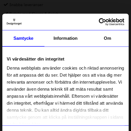
Snabba leveranser
Betala med Klarna & Swish
DRMZ® är små dekorationer av metall eller gummi som du
fäster på mobilskal eller andra produkter. Alla DRMZ har 3M-
Samtycke
Information
Om
klister på baksidan, dra av skyddsfilmen och placera dina DRMZ
där du vill ha dem – på väskan, laptopfodralet eller andra släta
Läs mer
ytor. Tryck till ordentligt för att få bästa vidhäftning.
Vi värdesätter din integritet
Lagerstatus i butik
Denna webbplats använder cookies och riktad annonsering
för att anpassa det du ser. Det hjälper oss att visa dig mer
relevanta annonser och förbättra din internetupplevelse. Vi
Beskrivning
10% rabatt på
använder även denna teknik till att mäta resultat samt
anpassa vårt webbplatsinnehåll. Eftersom vi värdesätter
ditt första köp
Information
din integritet, efterfrågar vi härmed ditt tillstånd att använda
Anmäl dig till vårt nyhetsbrev och bli
denna teknik. Du kan alltid ändra dig/dra tillbaka ditt
först med att få nyheter, inspiration
och unika erbjudanden!
samtycke genom att klicka på inställningsknappen i sidans
Som tack får du
10% rabatt
på ditt
nedre högra hörn.
Liknande produkter
första köp.