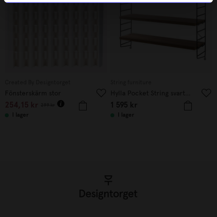
Created By Designtorget
String furniture
Fönsterskärm stor
Hylla Pocket String svart/valnöt
254,15
kr
1 595
kr
299
kr
I lager
I lager