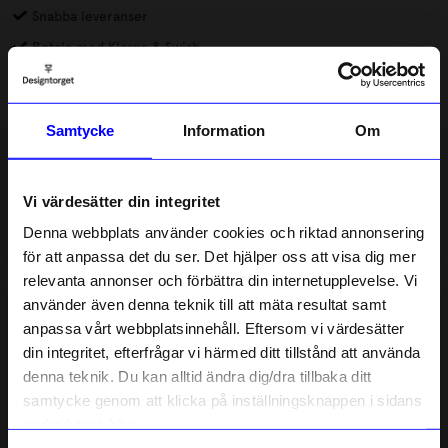
Snabba leveranser
Betala med Klarna & Swish
DRMZ® är små dekorationer av metall eller gummi som du
fäster på mobilskal eller andra produkter. Alla DRMZ har 3M-
Samtycke
Information
Om
klister på baksidan, dra av skyddsfilmen och placera dina DRMZ
där du vill ha dem – på väskan, laptopfodralet eller andra släta
Läs mer
ytor. Tryck till ordentligt för att få bästa vidhäftning.
Vi värdesätter din integritet
Lagerstatus i butik
Denna webbplats använder cookies och riktad annonsering
för att anpassa det du ser. Det hjälper oss att visa dig mer
relevanta annonser och förbättra din internetupplevelse. Vi
Beskrivning
10% rabatt på
använder även denna teknik till att mäta resultat samt
anpassa vårt webbplatsinnehåll. Eftersom vi värdesätter
ditt första köp
Information
din integritet, efterfrågar vi härmed ditt tillstånd att använda
Anmäl dig till vårt nyhetsbrev och bli
denna teknik. Du kan alltid ändra dig/dra tillbaka ditt
först med att få nyheter, inspiration
och unika erbjudanden!
samtycke genom att klicka på inställningsknappen i sidans
Som tack får du
10% rabatt
på ditt
nedre högra hörn.
Liknande produkter
första köp.