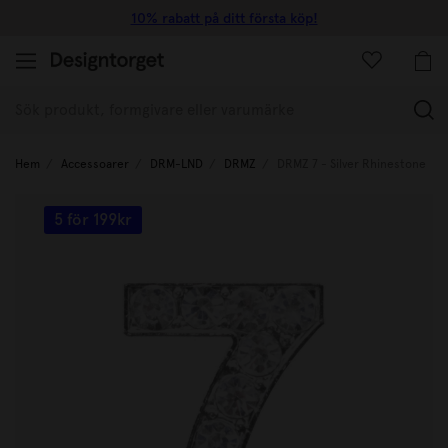
10% rabatt på ditt första köp!
(
Hem
Accessoarer
DRM-LND
DRMZ
DRMZ 7 - Silver Rhinestone
5 för 199kr