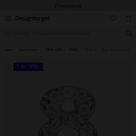
retagskund
10% rabatt p
(
Hem
Accessoarer
DRM-LND
DRMZ
DRMZ 8 - Silver Rhinestone
5 för 199kr