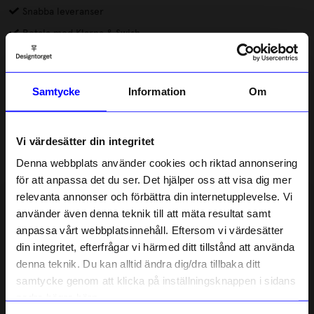
Snabba leveranser
Betala med Klarna & Swish
DRMZ® är små dekorationer av metall eller gummi som du
fäster på mobilskal eller andra produkter. Alla DRMZ har 3M-
Samtycke
Information
Om
klister på baksidan, dra av skyddsfilmen och placera dina DRMZ
där du vill ha dem – på väskan, laptopfodralet eller andra släta
Läs mer
ytor. Tryck till ordentligt för att få bästa vidhäftning.
Vi värdesätter din integritet
Lagerstatus i butik
Denna webbplats använder cookies och riktad annonsering
för att anpassa det du ser. Det hjälper oss att visa dig mer
relevanta annonser och förbättra din internetupplevelse. Vi
Beskrivning
10% rabatt på
använder även denna teknik till att mäta resultat samt
anpassa vårt webbplatsinnehåll. Eftersom vi värdesätter
ditt första köp
Information
din integritet, efterfrågar vi härmed ditt tillstånd att använda
Anmäl dig till vårt nyhetsbrev och bli
denna teknik. Du kan alltid ändra dig/dra tillbaka ditt
först med att få nyheter, inspiration
och unika erbjudanden!
samtycke genom att klicka på inställningsknappen i sidans
Som tack får du
10% rabatt
på ditt
nedre högra hörn.
Liknande produkter
första köp.