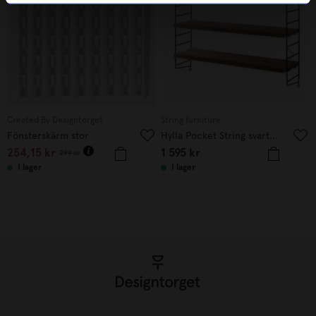
Created By Designtorget
String furniture
Fönsterskärm stor
Hylla Pocket String svart/valnöt
254,15
kr
1 595
kr
299
kr
I lager
I lager