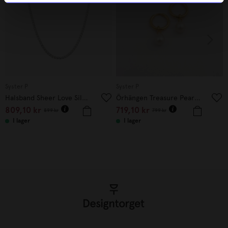
Syster P
Syster P
Halsband Sheer Love Silver
Örhängen Treasure Pearl Hoops Guld
809,10
kr
719,10
kr
899
kr
799
kr
I lager
I lager