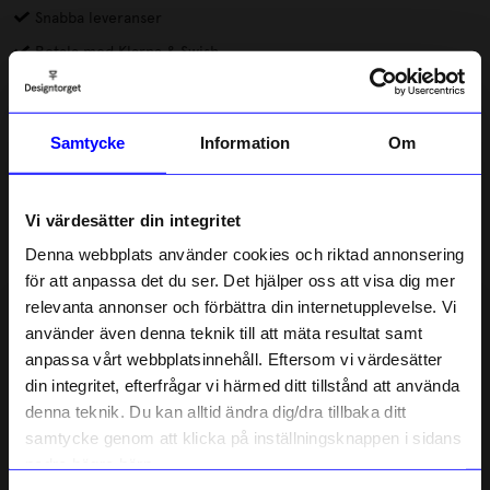
Snabba leveranser
Betala med Klarna & Swish
DRMZ® är små dekorationer av metall eller gummi som du
fäster på mobilskal eller andra produkter. Alla DRMZ har 3M-
Samtycke
Information
Om
klister på baksidan, dra av skyddsfilmen och placera dina DRMZ
där du vill ha dem – på väskan, laptopfodralet eller andra släta
Läs mer
ytor. Tryck till ordentligt för att få bästa vidhäftning.
Vi värdesätter din integritet
Lagerstatus i butik
Denna webbplats använder cookies och riktad annonsering
för att anpassa det du ser. Det hjälper oss att visa dig mer
relevanta annonser och förbättra din internetupplevelse. Vi
Beskrivning
10% rabatt på
använder även denna teknik till att mäta resultat samt
anpassa vårt webbplatsinnehåll. Eftersom vi värdesätter
ditt första köp
Information
din integritet, efterfrågar vi härmed ditt tillstånd att använda
Anmäl dig till vårt nyhetsbrev och bli
denna teknik. Du kan alltid ändra dig/dra tillbaka ditt
först med att få nyheter, inspiration
och unika erbjudanden!
samtycke genom att klicka på inställningsknappen i sidans
Som tack får du
10% rabatt
på ditt
nedre högra hörn.
Liknande produkter
första köp.