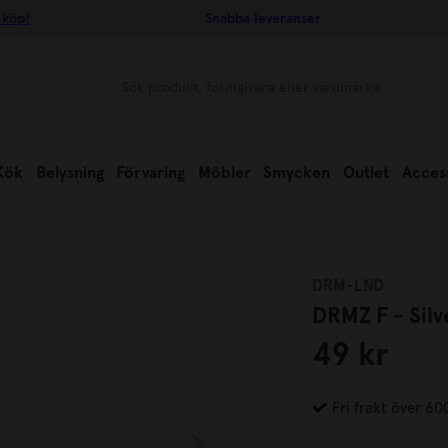
 köp!
Snabba leveranser
Kök
Belysning
Förvaring
Möbler
Smycken
Outlet
Acces
DRM-LND
DRMZ F - Silv
49 kr
Fri frakt över 60