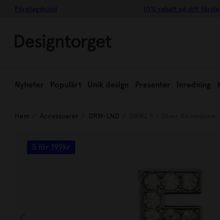
Företagskund
10% rabatt på ditt första
Nyheter
Populärt
Unik design
Presenter
Inredning
Hem
Accessoarer
DRM-LND
DRMZ F - Silver Rhinestone
5 för 199kr