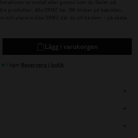
orationer av metall eller gummi som du fäster på
DRMZ har 3M-klister på baksidan,
en och placera dina DRMZ där du vill ha dem – på väskan,
. Tryck till ordentligt för att få bästa
Lägg i varukorgen
Reservera i butik
I lager