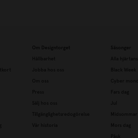
Om Designtorget
Säsonger
Hållbarhet
Alla hjärtan
tkort
Jobba hos oss
Black Week
Om oss
Cyber mon
Press
Fars dag
Sälj hos oss
Jul
Tillgänglighetsredogörelse
Midsommar
g
Vår historia
Mors dag
Påsk