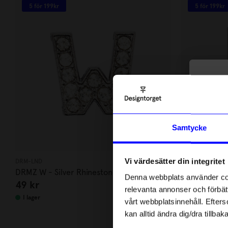
5 för 199kr
5 för 199kr
10
di
Anmäl di
Samtycke
först m
o
Vi värdesätter din integritet
DRM-LND
DRM-LND
Som ta
DRMZ W - Silver Rhinestone
DRMZ B - Sil
Denna webbplats använder cook
49
kr
49
kr
relevanta annonser och förbätt
Name
I lager
I lager
vårt webbplatsinnehåll. Efterso
kan alltid ändra dig/dra tillb
Email