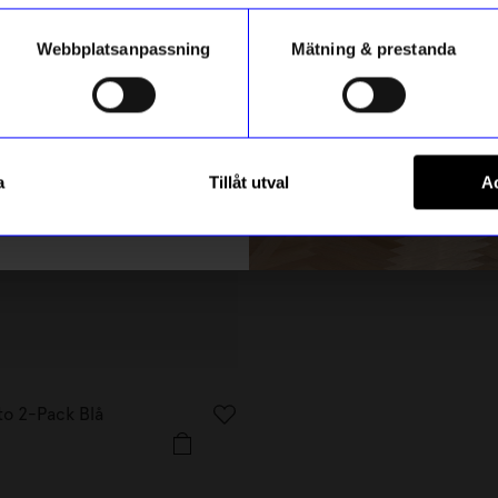
Webbplatsanpassning
Mätning & prestanda
ummer
Registrera
a
Tillåt utval
Ac
m hur vi hanterar din information i vår
integritetspolicy
.
&Klevering
to 2-Pack Blå
Mugg Chiquito 2-Pack Röd
329
kr
I lager