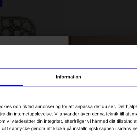
5 för 199kr
% rabatt på
tt första köp
g till vårt nyhetsbrev och bli
Information
ed att få nyheter, inspiration
ch unika erbjudanden!
DRM-LND
ck får du
10% rabatt
på ditt
ver Rhinestone
DRMZ T - Silver Rhinestone
första köp.
ies och riktad annonsering för att anpassa det du ser. Det hjälpe
49
kr
ra din internetupplevelse. Vi använder även denna teknik till att 
I lager
m vi värdesätter din integritet, efterfrågar vi härmed ditt tillstånd
aka ditt samtycke genom att klicka på inställningsknappen i sidans n