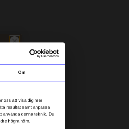
5 för 199kr
Om
DRM-LND
D
DRMZ A - Silver Rhinestone
D
r oss att visa dig mer
49
kr
mäta resultat samt anpassa
I lager
 att använda denna teknik. Du
edre högra hörn.