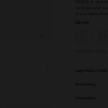
DRMZ® är små dek
mobilskal eller andra produkter. Alla 
dra av skyddsfilm
laptopfodralet eller andra släta ytor
Läs mer
vidhäftning.
Lagerstatus online
Lagerstatus i butik
Beskrivning
Information