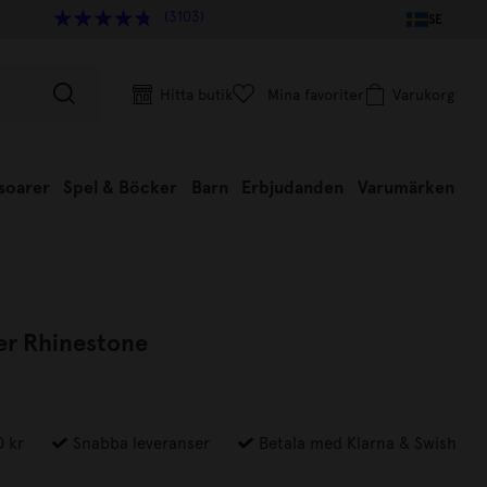
(3103)
SE
Hitta butik
Mina favoriter
Varukorg
soarer
Spel & Böcker
Barn
Erbjudanden
Varumärken
er Rhinestone
0 kr
Snabba leveranser
Betala med Klarna & Swish