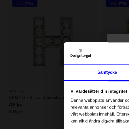
5 för 199kr
5 för 199kr
10
di
Anmäl di
Samtycke
först m
o
Vi värdesätter din integritet
DRM-LND
DRM-LND
Som ta
DRMZ H - Silver Rhinestone
DRMZ N - Go
Denna webbplats använder cook
49
kr
49
kr
relevanta annonser och förbätt
Name
I lager
I lager
vårt webbplatsinnehåll. Efterso
kan alltid ändra dig/dra tillb
Email