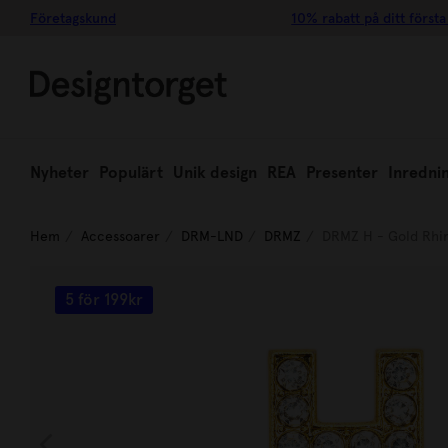
Företagskund
10% rabatt på ditt första
Nyheter
Populärt
Unik design
REA
Presenter
Inredni
Hem
Accessoarer
DRM-LND
DRMZ
DRMZ H - Gold Rhi
5 för 199kr