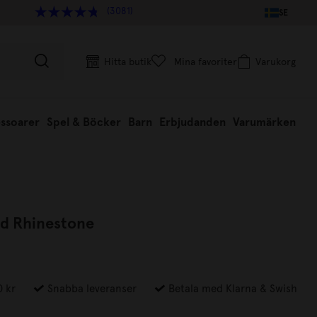
(3081)
SE
Hitta butik
Mina favoriter
Varukorg
ssoarer
Spel & Böcker
Barn
Erbjudanden
Varumärken
d Rhinestone
0 kr
Snabba leveranser
Betala med Klarna & Swish