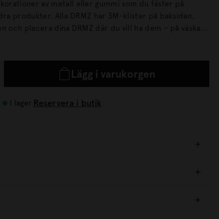
orationer av metall eller gummi som du fäster på
DRMZ har 3M-klister på baksidan,
en och placera dina DRMZ där du vill ha dem – på väskan,
. Tryck till ordentligt för att få bästa
Lägg i varukorgen
Reservera i butik
I lager