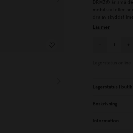
DRMZ® är små dek
mobilskal eller andra produkter. Alla 
dra av skyddsfilm
laptopfodralet eller andra släta ytor
Läs mer
vidhäftning.
Lagerstatus online
Lagerstatus i butik
Beskrivning
Information