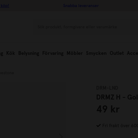
 köp!
Snabba leveranser
ng
Kök
Belysning
Förvaring
Möbler
Smycken
Outlet
Acce
nestone
DRM-LND
DRMZ H - Gol
49 kr
Fri frakt över 60