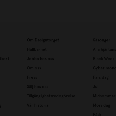
Om Designtorget
Säsonger
Hållbarhet
Alla hjärtan
tkort
Jobba hos oss
Black Week
Om oss
Cyber mon
Press
Fars dag
Sälj hos oss
Jul
Tillgänglighetsredogörelse
Midsommar
g
Vår historia
Mors dag
Påsk