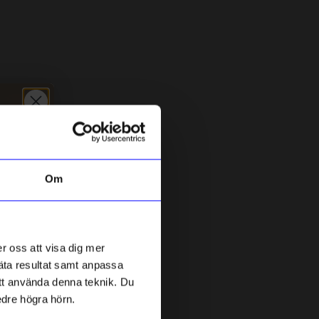
5 för 199kr
Om
DRM-LND
D
DRMZ W - Gold Rhinestone
D
r oss att visa dig mer
49
kr
mäta resultat samt anpassa
I lager
 att använda denna teknik. Du
edre högra hörn.