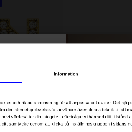
5 för 199kr
% rabatt på
tt första köp
g till vårt nyhetsbrev och bli
Information
ed att få nyheter, inspiration
ch unika erbjudanden!
DRM-LND
ck får du
10% rabatt
på ditt
ld Rhinestone
DRMZ J - Gold Rhinestone
första köp.
ies och riktad annonsering för att anpassa det du ser. Det hjälpe
49
kr
ra din internetupplevelse. Vi använder även denna teknik till att 
I lager
m vi värdesätter din integritet, efterfrågar vi härmed ditt tillstånd
aka ditt samtycke genom att klicka på inställningsknappen i sidans n