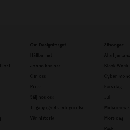
Om Designtorget
Säsonger
Hållbarhet
Alla hjärtan
tkort
Jobba hos oss
Black Week
Om oss
Cyber mon
Press
Fars dag
Sälj hos oss
Jul
Tillgänglighetsredogörelse
Midsommar
g
Vår historia
Mors dag
Påsk