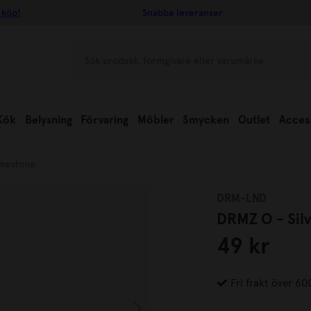
 köp!
Snabba leveranser
Kök
Belysning
Förvaring
Möbler
Smycken
Outlet
Acces
inestone
DRM-LND
DRMZ O - Sil
49 kr
Fri frakt över 60