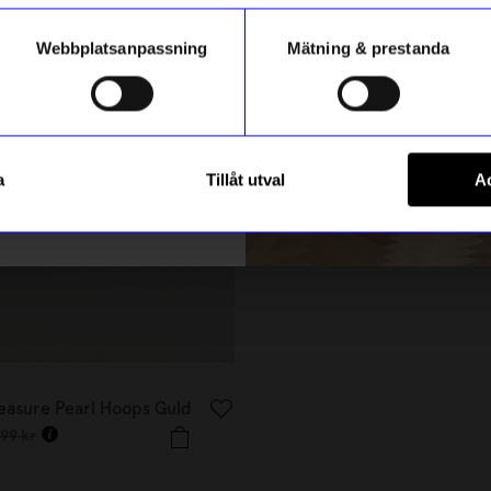
Webbplatsanpassning
Mätning & prestanda
10%
ummer
Registrera
a
Tillåt utval
Ac
m hur vi hanterar din information i vår
integritetspolicy
.
Syster P
easure Pearl Hoops Guld
Halsband Sheer Love Guld
809,10
kr
799
kr
899
kr
I lager