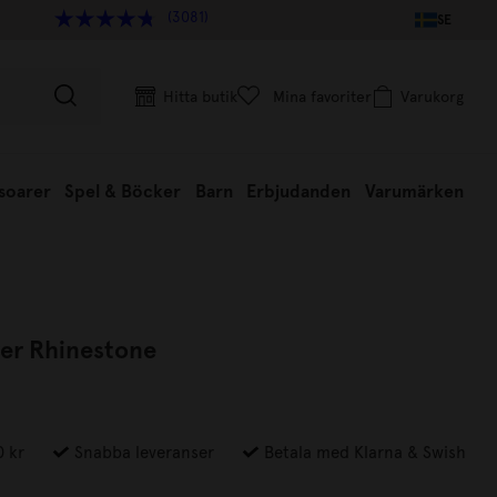
(3081)
SE
Hitta butik
Mina favoriter
Varukorg
soarer
Spel & Böcker
Barn
Erbjudanden
Varumärken
ver Rhinestone
0 kr
Snabba leveranser
Betala med Klarna & Swish