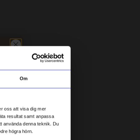
5 för 199kr
Om
DRM-LND
D
DRMZ E - Silver Rhinestone
D
r oss att visa dig mer
49
kr
mäta resultat samt anpassa
I lager
 att använda denna teknik. Du
edre högra hörn.