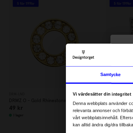
5 för 199kr
5 för 199kr
10
di
Anmäl di
Samtycke
först m
o
Vi värdesätter din integritet
DRM-LND
DRM-LND
Som ta
DRMZ O - Gold Rhinestone
DRMZ U - Sil
Denna webbplats använder cook
49
kr
49
kr
relevanta annonser och förbätt
Name
I lager
I lager
vårt webbplatsinnehåll. Efterso
kan alltid ändra dig/dra tillb
Email