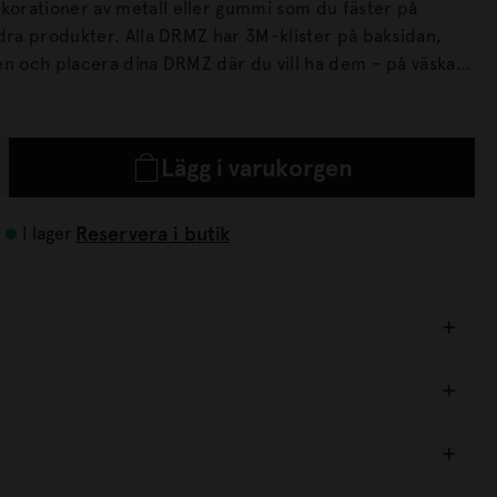
orationer av metall eller gummi som du fäster på
DRMZ har 3M-klister på baksidan,
en och placera dina DRMZ där du vill ha dem – på väskan,
. Tryck till ordentligt för att få bästa
Lägg i varukorgen
Reservera i butik
I lager