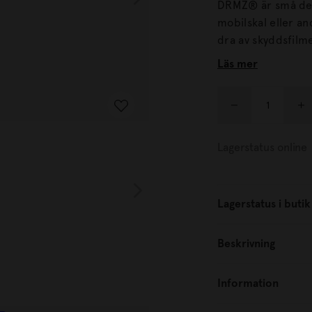
DRMZ® är små dek
mobilskal eller andra produkter. Alla 
dra av skyddsfilm
laptopfodralet eller andra släta ytor
Läs mer
vidhäftning.
Lagerstatus online
Lagerstatus i butik
Beskrivning
Information