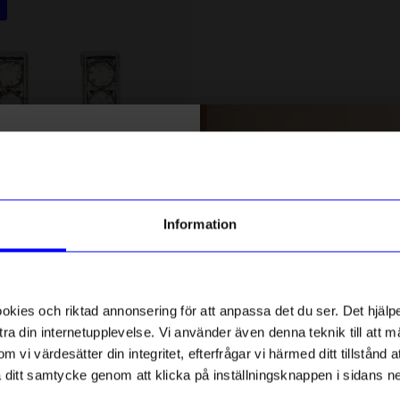
5 för 199kr
% rabatt på
tt första köp
g till vårt nyhetsbrev och bli
Information
ed att få nyheter, inspiration
ch unika erbjudanden!
DRM-LND
ck får du
10% rabatt
på ditt
ver Rhinestone
DRMZ A - Silver Rhinestone
första köp.
ies och riktad annonsering för att anpassa det du ser. Det hjälpe
49
kr
ra din internetupplevelse. Vi använder även denna teknik till att 
I lager
m vi värdesätter din integritet, efterfrågar vi härmed ditt tillstånd
aka ditt samtycke genom att klicka på inställningsknappen i sidans n