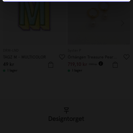
DRM-LND
Syster P
TAGZ M - MULTICOLOR
Örhängen Treasure Pearl Hoops Guld
49
kr
719,10
kr
799
kr
I lager
I lager