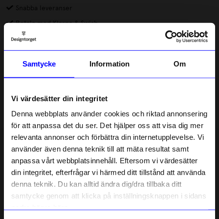
Snabba leveranser
Betala med Klarna & Swish
DRMZ® är små dekorationer av metall eller gummi som du
fäster på mobilskal eller andra produkter. Alla DRMZ har 3M-
Samtycke
Information
Om
klister på baksidan, dra av skyddsfilmen och placera dina DRMZ
där du vill ha dem – på väskan, laptopfodralet eller andra släta
Läs mer
ytor. Tryck till ordentligt för att få bästa vidhäftning.
Vi värdesätter din integritet
Lagerstatus i butik
Denna webbplats använder cookies och riktad annonsering
för att anpassa det du ser. Det hjälper oss att visa dig mer
relevanta annonser och förbättra din internetupplevelse. Vi
Beskrivning
10% rabatt på
använder även denna teknik till att mäta resultat samt
anpassa vårt webbplatsinnehåll. Eftersom vi värdesätter
ditt första köp
Information
din integritet, efterfrågar vi härmed ditt tillstånd att använda
Anmäl dig till vårt nyhetsbrev och bli
denna teknik. Du kan alltid ändra dig/dra tillbaka ditt
först med att få nyheter, inspiration
och unika erbjudanden!
samtycke genom att klicka på inställningsknappen i sidans
Som tack får du
10% rabatt
på ditt
nedre högra hörn.
Liknande produkter
första köp.