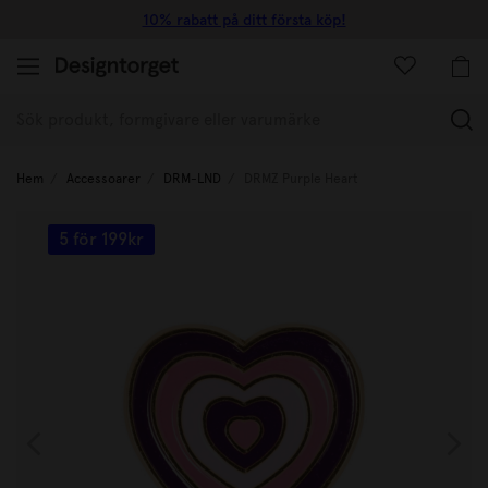
10% rabatt på ditt första köp!
(
Hem
Accessoarer
DRM-LND
DRMZ Purple Heart
5 för 199kr