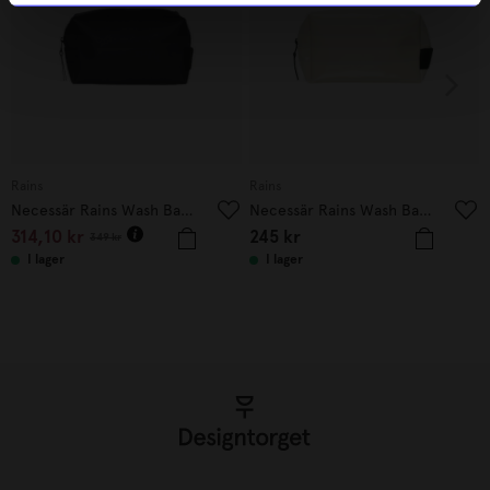
Rains
Rains
Necessär Rains Wash Bag Svart
Necessär Rains Wash Bag Shore
314,10
kr
245
kr
349
kr
I lager
I lager