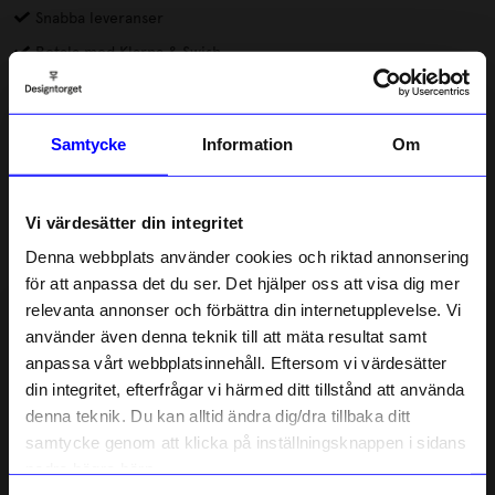
Snabba leveranser
Betala med Klarna & Swish
DRMZ® är små dekorationer av metall eller gummi som du
fäster på mobilskal eller andra produkter. Alla DRMZ har 3M-
Samtycke
Information
Om
klister på baksidan, dra av skyddsfilmen och placera dina DRMZ
där du vill ha dem – på väskan, laptopfodralet eller andra släta
Läs mer
ytor. Tryck till ordentligt för att få bästa vidhäftning.
Vi värdesätter din integritet
Lagerstatus i butik
Denna webbplats använder cookies och riktad annonsering
för att anpassa det du ser. Det hjälper oss att visa dig mer
relevanta annonser och förbättra din internetupplevelse. Vi
Beskrivning
10% rabatt på
använder även denna teknik till att mäta resultat samt
anpassa vårt webbplatsinnehåll. Eftersom vi värdesätter
ditt första köp
Information
din integritet, efterfrågar vi härmed ditt tillstånd att använda
Anmäl dig till vårt nyhetsbrev och bli
denna teknik. Du kan alltid ändra dig/dra tillbaka ditt
först med att få nyheter, inspiration
och unika erbjudanden!
samtycke genom att klicka på inställningsknappen i sidans
Som tack får du
10% rabatt
på ditt
nedre högra hörn.
Liknande produkter
första köp.