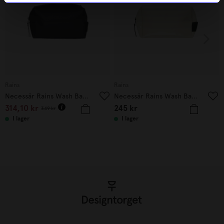
Rains
Rains
Necessär Rains Wash Bag Svart
Necessär Rains Wash Bag Shore
314,10
kr
245
kr
349
kr
I lager
I lager