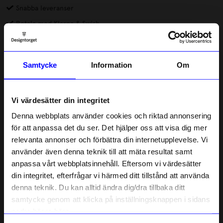
Snabba leveranser
Betala med Klarna & Swish
DRMZ® är små dekorationer av metall eller gummi som du
fäster på mobilskal eller andra produkter. Alla DRMZ har 3M-
Samtycke
Information
Om
klister på baksidan, dra av skyddsfilmen och placera dina DRMZ
där du vill ha dem – på väskan, laptopfodralet eller andra släta
Läs mer
ytor. Tryck till ordentligt för att få bästa vidhäftning.
Vi värdesätter din integritet
Lagerstatus i butik
Denna webbplats använder cookies och riktad annonsering
för att anpassa det du ser. Det hjälper oss att visa dig mer
relevanta annonser och förbättra din internetupplevelse. Vi
Beskrivning
10% rabatt på
använder även denna teknik till att mäta resultat samt
anpassa vårt webbplatsinnehåll. Eftersom vi värdesätter
ditt första köp
Information
din integritet, efterfrågar vi härmed ditt tillstånd att använda
Anmäl dig till vårt nyhetsbrev och bli
denna teknik. Du kan alltid ändra dig/dra tillbaka ditt
först med att få nyheter, inspiration
och unika erbjudanden!
samtycke genom att klicka på inställningsknappen i sidans
Som tack får du
10% rabatt
på ditt
nedre högra hörn.
Liknande produkter
första köp.