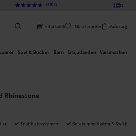
(3103)
SE
Hitta butik
Mina favoriter
Varukorg
soarer
Spel & Böcker
Barn
Erbjudanden
Varumärken
d Rhinestone
0 kr
Snabba leveranser
Betala med Klarna & Swish