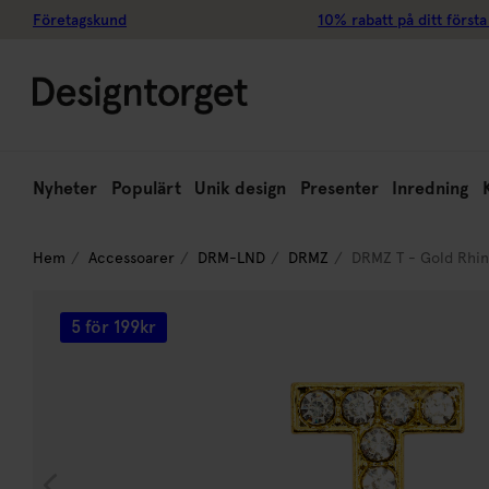
Företagskund
10% rabatt på ditt första
Nyheter
Populärt
Unik design
Presenter
Inredning
Hem
Accessoarer
DRM-LND
DRMZ
DRMZ T - Gold Rhi
5 för 199kr