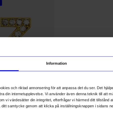
5 för 199kr
% rabatt på
tt första köp
Information
g till vårt nyhetsbrev och bli
ed att få nyheter, inspiration
ch unika erbjudanden!
DRM-LND
ld Rhinestone
DRMZ N - Gold Rhinestone
ies och riktad annonsering för att anpassa det du ser. Det hjälpe
ck får du
10% rabatt
på ditt
49
kr
första köp.
ra din internetupplevelse. Vi använder även denna teknik till att 
I lager
m vi värdesätter din integritet, efterfrågar vi härmed ditt tillstånd
aka ditt samtycke genom att klicka på inställningsknappen i sidans n