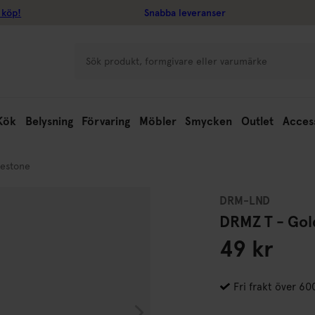
 köp!
Snabba leveranser
Kök
Belysning
Förvaring
Möbler
Smycken
Outlet
Acces
nestone
DRM-LND
DRMZ T - Gol
49 kr
Fri frakt över 60