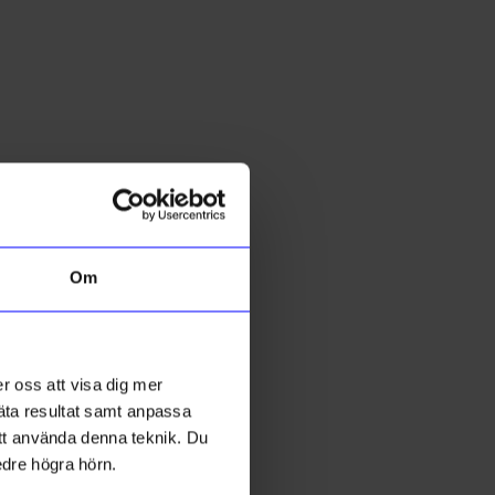
5 för 199kr
Om
DRM-LND
D
DRMZ H - Gold Rhinestone
D
r oss att visa dig mer
49
kr
mäta resultat samt anpassa
I lager
 att använda denna teknik. Du
edre högra hörn.