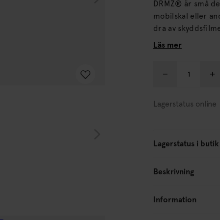
DRMZ® är små dek
mobilskal eller andra produkter. Alla 
dra av skyddsfilm
laptopfodralet eller andra släta ytor
Läs mer
vidhäftning.
Lagerstatus online
Lagerstatus i butik
Beskrivning
Information