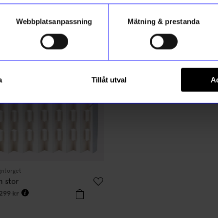
Webbplatsanpassning
Mätning & prestanda
stsäljare
Bästsäljare
10%
ikt hos oss
Registrera
a
Tillåt utval
Ac
 hur vi hanterar din information i vår
integritetspolicy
.
gntorget
Relaxound
m stor
Speldosa Fågelholk Kvitter Ek
656,10
kr
299
kr
729
kr
I lager