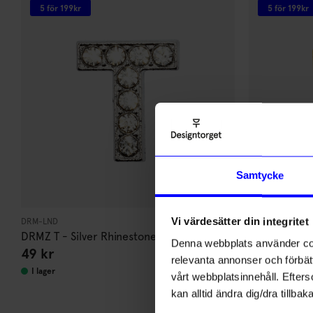
5 för 199kr
5 för 199kr
10
di
Samtycke
Anmäl di
först m
o
Vi värdesätter din integritet
DRM-LND
DRM-LND
DRMZ T - Silver Rhinestone
DRMZ Z - Go
Denna webbplats använder cook
Som ta
49
kr
49
kr
relevanta annonser och förbätt
I lager
I lager
vårt webbplatsinnehåll. Efterso
Name
kan alltid ändra dig/dra tillb