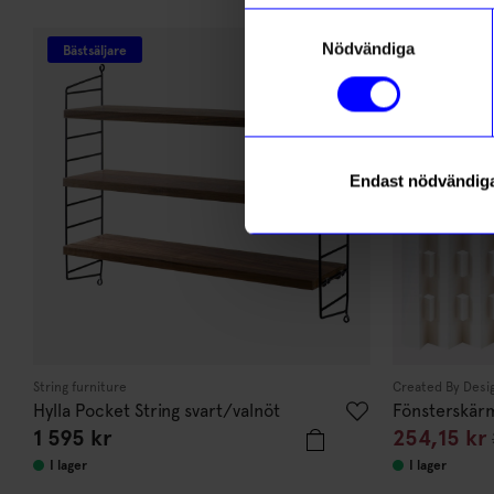
Andra köpte även
Samtyckesval
Email
Nödvändiga
Bästsäljare
Bä
15%
Un
Endast nödvändig
Läs mer om
String furniture
Created By Desi
Hylla Pocket String svart/valnöt
Fönsterskär
1 595
kr
254,15
kr
I lager
I lager