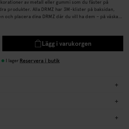
orationer av metall eller gummi som du fäster på
DRMZ har 3M-klister på baksidan,
en och placera dina DRMZ där du vill ha dem – på väskan,
. Tryck till ordentligt för att få bästa
Lägg i varukorgen
Reservera i butik
I lager