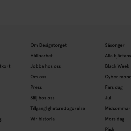
Om Designtorget
Säsonger
Hållbarhet
Alla hjärtan
tkort
Jobba hos oss
Black Week
Om oss
Cyber mon
Press
Fars dag
Sälj hos oss
Jul
Tillgänglighetsredogörelse
Midsommar
g
Vår historia
Mors dag
Påsk