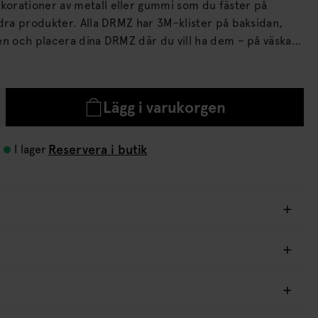
orationer av metall eller gummi som du fäster på
DRMZ har 3M-klister på baksidan,
en och placera dina DRMZ där du vill ha dem – på väskan,
. Tryck till ordentligt för att få bästa
Lägg i varukorgen
Reservera i butik
I lager