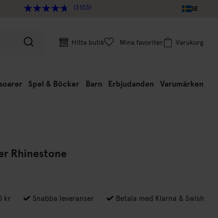
(3103)
SE
Hitta butik
Mina favoriter
Varukorg
soarer
Spel & Böcker
Barn
Erbjudanden
Varumärken
ver Rhinestone
0 kr
Snabba leveranser
Betala med Klarna & Swish