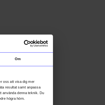
5 för 199kr
Om
DRM-LND
D
DRMZ U - Silver Rhinestone
D
r oss att visa dig mer
49
kr
mäta resultat samt anpassa
I lager
 att använda denna teknik. Du
edre högra hörn.