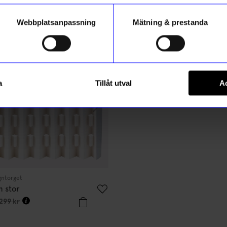
Webbplatsanpassning
Mätning & prestanda
stsäljare
Bästsäljare
10%
ikt hos oss
Registrera
a
Tillåt utval
Ac
 hur vi hanterar din information i vår
integritetspolicy
.
gntorget
Relaxound
m stor
Speldosa Fågelholk Kvitter Ek
656,10
kr
299
kr
729
kr
I lager