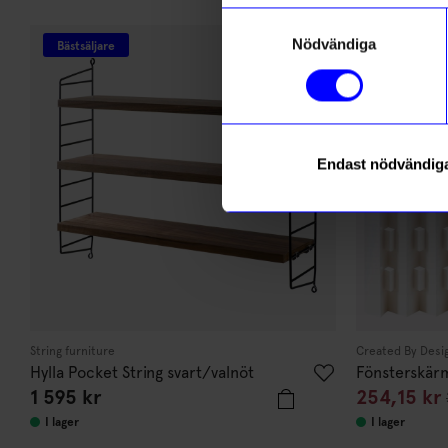
Andra köpte även
Samtyckesval
Email
Nödvändiga
Bästsäljare
Bä
15%
Un
Endast nödvändig
Läs mer om
String furniture
Created By Desi
Hylla Pocket String svart/valnöt
Fönsterskär
1 595
kr
254,15
kr
I lager
I lager