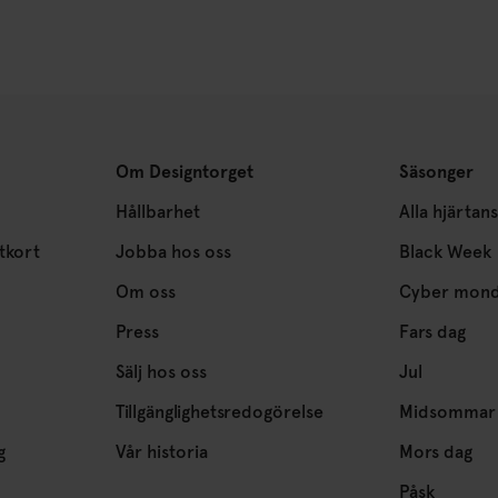
Om Designtorget
Säsonger
Hållbarhet
Alla hjärtan
tkort
Jobba hos oss
Black Week
Om oss
Cyber mon
Press
Fars dag
Sälj hos oss
Jul
Tillgänglighetsredogörelse
Midsommar
g
Vår historia
Mors dag
Påsk