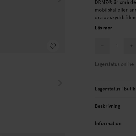
DRMZ® är små dek
mobilskal eller andra produkter. Alla 
dra av skyddsfilm
laptopfodralet eller andra släta ytor
Läs mer
vidhäftning.
Lagerstatus online
Lagerstatus i butik
Beskrivning
Information