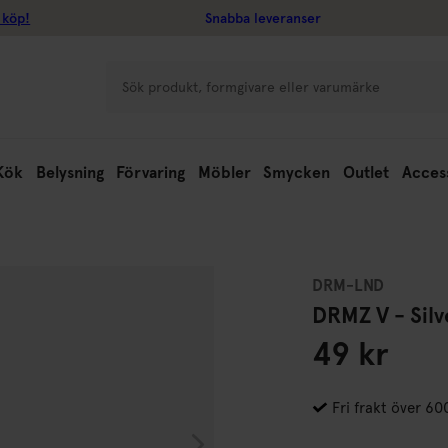
 köp!
Snabba leveranser
Kök
Belysning
Förvaring
Möbler
Smycken
Outlet
Acces
DRM-LND
DRMZ V - Sil
49 kr
Fri frakt över 60