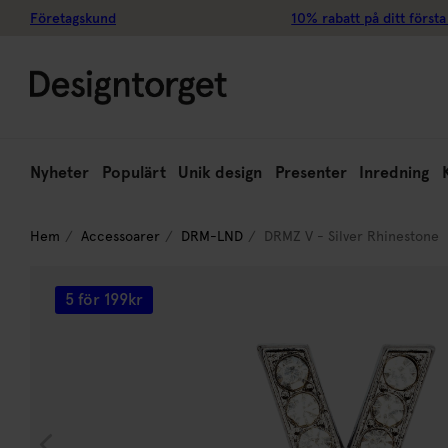
Företagskund
10% rabatt på ditt första
Nyheter
Populärt
Unik design
Presenter
Inredning
Hem
Accessoarer
DRM-LND
DRMZ V - Silver Rhinestone
5 för 199kr