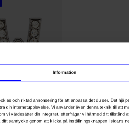
5 för 199kr
% rabatt på
tt första köp
Information
g till vårt nyhetsbrev och bli
ed att få nyheter, inspiration
ch unika erbjudanden!
DRM-LND
lver Rhinestone
DRMZ F - Silver Rhinestone
ies och riktad annonsering för att anpassa det du ser. Det hjälpe
ck får du
10% rabatt
på ditt
49
kr
första köp.
ra din internetupplevelse. Vi använder även denna teknik till att 
I lager
m vi värdesätter din integritet, efterfrågar vi härmed ditt tillstånd
aka ditt samtycke genom att klicka på inställningsknappen i sidans n