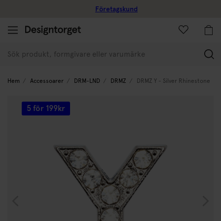
Företagskund
(
Hem
Accessoarer
DRM-LND
DRMZ
DRMZ Y - Silver Rhinestone
5 för 199kr