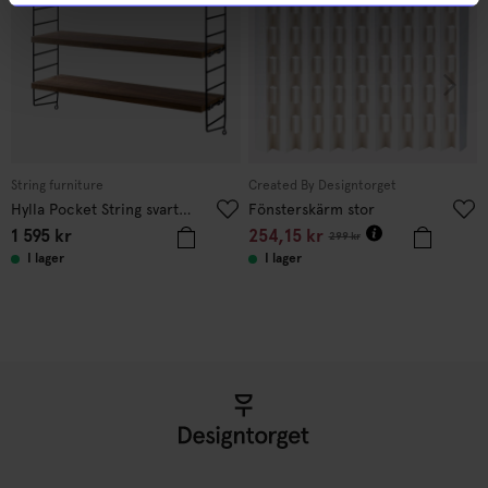
String furniture
Created By Designtorget
Hylla Pocket String svart/valnöt
Fönsterskärm stor
1 595
kr
254,15
kr
299
kr
I lager
I lager