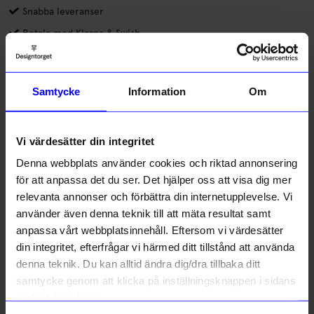
Snabba leveranser
Betala med Klarna & Swish
DRMZ® är små dekorationer av metall eller gummi som du
fäster på mobilskal eller andra produkter. Alla DRMZ har 3M-
Samtycke
Information
Om
klister på baksidan, dra av skyddsfilmen och placera dina DRMZ
där du vill ha dem – på väskan, laptopfodralet eller andra släta
Läs mer
ytor. Tryck till ordentligt för att få bästa vidhäftning.
Vi värdesätter din integritet
Lagerstatus i butik
Denna webbplats använder cookies och riktad annonsering
för att anpassa det du ser. Det hjälper oss att visa dig mer
relevanta annonser och förbättra din internetupplevelse. Vi
Beskrivning
använder även denna teknik till att mäta resultat samt
anpassa vårt webbplatsinnehåll. Eftersom vi värdesätter
Information
din integritet, efterfrågar vi härmed ditt tillstånd att använda
denna teknik. Du kan alltid ändra dig/dra tillbaka ditt
samtycke genom att klicka på inställningsknappen i sidans
nedre högra hörn.
Liknande produkter