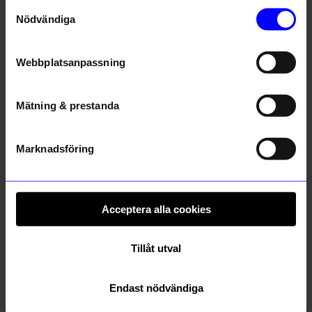
Samtyckesval
5 för 199kr
5 för 199kr
Nödvändiga
Webbplatsanpassning
Mätning & prestanda
Marknadsföring
DRM-LND
DRM-LND
DRMZ Y - Gold Rhinestone
DRMZ X - Silver Rhinestone
49
kr
49
kr
Acceptera alla cookies
I lager
I lager
Tillåt utval
Andra köpte även
Bästsäljare
Bästsäljare
Endast nödvändiga
15%
Unikt hos oss