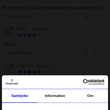
Bra material och fina färger som piffar upp badrummet.
4 månader sedan
Sofia
•
åhlens.se
S
Jätte fin
6 månader sedan
Liselott
•
åhlens.se
L
Färgerna passade perfekt i mitt nya badrum. Det känns att
det är bra kvaliter också. Tyvärr kom jag hem utan
upphängningsringar, så jag fick gå en extra sväng.
Samtycke
Information
Om
9 månader sedan