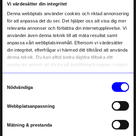
Heléne T
Vi värdesätter din integritet
HT
Denna webbplats använder cookies och riktad annonsering
för att anpassa det du ser. Det hjälper oss att visa dig mer
4 månader sedan
relevanta annonser och förbättra din internetupplevelse. Vi
10% rabatt på
använder även denna teknik till att mäta resultat samt
Mrs Dusch
MD
anpassa vårt webbplatsinnehåll. Eftersom vi värdesätter
ditt första köp
din integritet, efterfrågar vi härmed ditt tillstånd att använda
Anmäl dig till vårt nyhetsbrev och bli
denna teknik. Du kan alltid ändra dig/dra tillbaka ditt
först med att få nyheter, inspiration
5 månader sedan
och unika erbjudanden!
samtycke genom att klicka på inställningsknappen i sidans
Som tack får du
10% rabatt
på ditt
nedre högra hörn.
första köp.
Kicki D
KD
Samtyckesval
Name
Nödvändiga
Email
5 månader sedan
Webbplatsanpassning
telefonnummer
Lena
•
åhlens.se
L
Mätning & prestanda
Registrera
6 månader sedan