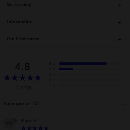
Beskrivning
Information
Om tillverkaren
4.8
5
☆
4
☆
3
☆
2
☆
1
☆
13 betyg
Recensioner (13)
Maria P
MP