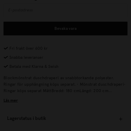
Bevaka vara
Fri frakt över 600 kr
Snabba leveranser
Betala med Klarna & Swish
Blockmönstrat duschdraperi av snabbtorkande polyester.
Ringar för upphängning köps separat. • Mönstrat duschdraperi•
Ringar köps separat MåttBredd: 180 cmLängd: 200 cm
ÅtervinningLämna gamla textilier till välgörenhet eller
Läs mer
återvinningscentral.
Lagerstatus i butik