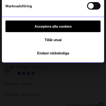
Läs mer om hur vi hanterar din information i vår
integritetspolicy
.
Marknadsföring
Irene
•
åhlens.se
I
Acceptera alla cookies
6 månader sedan
Lisbeth
Tillåt utval
L
Endast nödvändiga
6 månader sedan
Carina
•
åhlens.se
C
6 månader sedan
Visa fler recensioner
Verified by Trustvoice