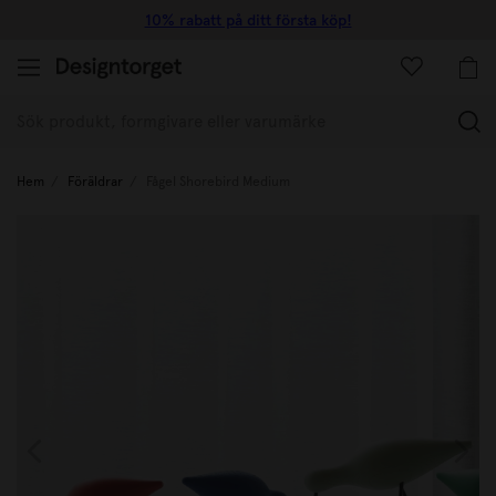
10% rabatt på ditt första köp!
(
Hem
Föräldrar
Fågel Shorebird Medium