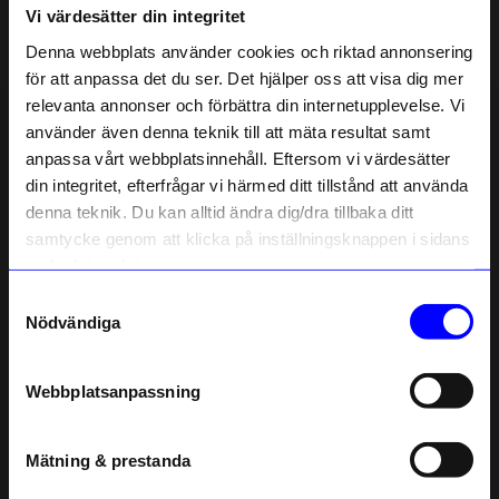
Vi värdesätter din integritet
Liknande produkter
Denna webbplats använder cookies och riktad annonsering
för att anpassa det du ser. Det hjälper oss att visa dig mer
relevanta annonser och förbättra din internetupplevelse. Vi
10% rabatt på
använder även denna teknik till att mäta resultat samt
anpassa vårt webbplatsinnehåll. Eftersom vi värdesätter
ditt första köp
din integritet, efterfrågar vi härmed ditt tillstånd att använda
Anmäl dig till vårt nyhetsbrev och bli
denna teknik. Du kan alltid ändra dig/dra tillbaka ditt
först med att få nyheter, inspiration
och unika erbjudanden!
samtycke genom att klicka på inställningsknappen i sidans
Som tack får du
10% rabatt
på ditt
nedre högra hörn.
första köp.
Samtyckesval
Normann Copenhagen
Normann Copenhagen
Name
Nödvändiga
Fågel Shorebird Medium Ek
Fågel Shorebird Medium Blå
Email
385
kr
385
kr
I lager
I lager
Webbplatsanpassning
telefonnummer
Andra köpte även
Mätning & prestanda
Registrera
Unikt hos oss