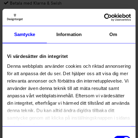
Betala med Klarna & Swish
5 kr av varje såld fågel går till Min stora dag. Liten
prydnadsfågel av furu, handtillverkad i Sverige. Fin både som
solitär och i grupp.
Samtycke
Information
Om
Läs mer
Vi värdesätter din integritet
Lagerstatus i butik
Denna webbplats använder cookies och riktad annonsering
för att anpassa det du ser. Det hjälper oss att visa dig mer
Beskrivning
relevanta annonser och förbättra din internetupplevelse. Vi
10% rabatt på
använder även denna teknik till att mäta resultat samt
Information
anpassa vårt webbplatsinnehåll. Eftersom vi värdesätter
ditt första köp
din integritet, efterfrågar vi härmed ditt tillstånd att använda
Anmäl dig till vårt nyhetsbrev och bli
denna teknik. Du kan alltid ändra dig/dra tillbaka ditt
först med att få nyheter, inspiration
och unika erbjudanden!
samtycke genom att klicka på inställningsknappen i sidans
Liknande produkter
Som tack får du
10% rabatt
på ditt
nedre högra hörn.
första köp.
Samtyckesval
Name