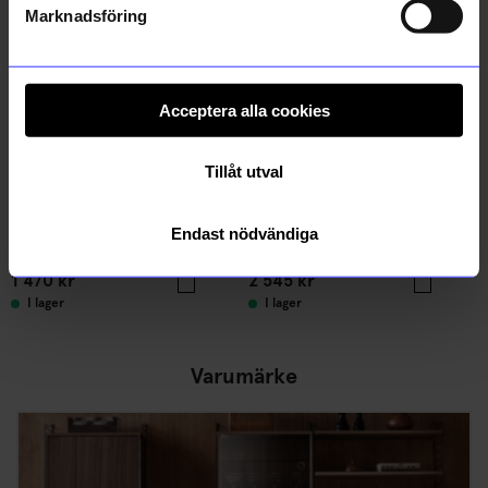
Marknadsföring
Acceptera alla cookies
Tillåt utval
String furniture
String furniture
Endast nödvändiga
Golvgavel 200x30 1-p beige
Golvgavel 200x30 2-p vit
1 470
kr
2 545
kr
I lager
I lager
Varumärke