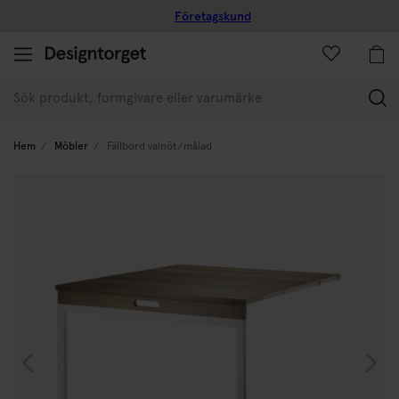
Företagskund
(
Hem
Möbler
Fällbord valnöt/målad