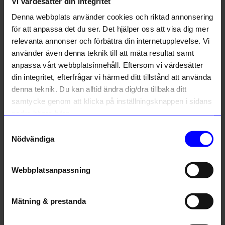
Vi värdesätter din integritet
Liknande produkter
Denna webbplats använder cookies och riktad annonsering
för att anpassa det du ser. Det hjälper oss att visa dig mer
relevanta annonser och förbättra din internetupplevelse. Vi
använder även denna teknik till att mäta resultat samt
anpassa vårt webbplatsinnehåll. Eftersom vi värdesätter
din integritet, efterfrågar vi härmed ditt tillstånd att använda
denna teknik. Du kan alltid ändra dig/dra tillbaka ditt
samtycke genom att klicka på inställningsknappen i sidans
nedre högra hörn.
Samtyckesval
String furniture
String furniture
Nödvändiga
Fällbord valnöt/vit
Fällbord valnöt/svart
5 190
kr
5 190
kr
Webbplatsanpassning
I lager
I lager
Mätning & prestanda
Andra köpte även