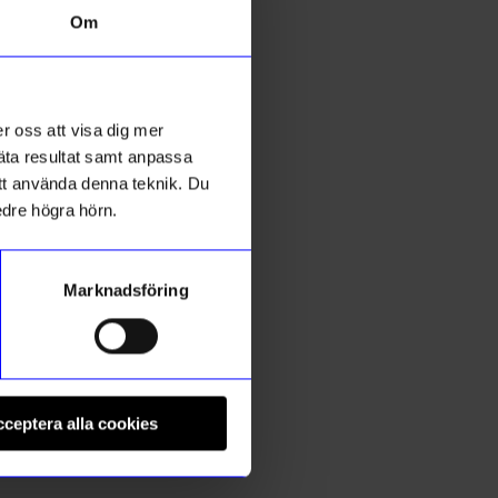
Om
Unikt hos oss
r oss att visa dig mer
mäta resultat samt anpassa
 att använda denna teknik. Du
edre högra hörn.
Marknadsföring
Created By Designtorget
P
Wood
Brickhållare Brickfia vit
Ä
ceptera alla cookies
249
kr
I lager