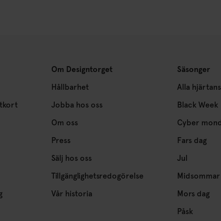
Om Designtorget
Säsonger
Hållbarhet
Alla hjärtan
tkort
Jobba hos oss
Black Week
Om oss
Cyber mon
Press
Fars dag
Sälj hos oss
Jul
Tillgänglighetsredogörelse
Midsommar
g
Vår historia
Mors dag
Påsk