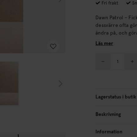
Fri frakt
Sn
Dawn Patrol – Fic
dessvärre ofta gömd i någon 
ändra på, och gör
och med stolthet kan visa upp. Daniel ha
Läs mer
grundformer, med 
skapa ett arkitek
Lagerstatus i butik
Beskrivning
Information