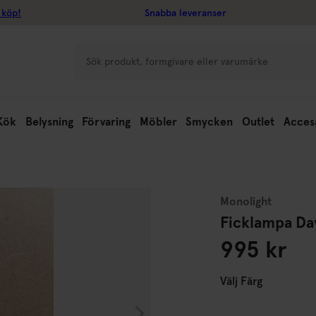
 köp!
Snabba leveranser
Kök
Belysning
Förvaring
Möbler
Smycken
Outlet
Acces
Monolight
Ficklampa Da
995 kr
Välj
Färg