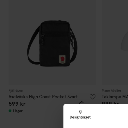
Fjällräven
Mano Atelier
Axelväska High Coast Pocket Svart
Taklampa MA
599
kr
999
kr
I lager
I lager