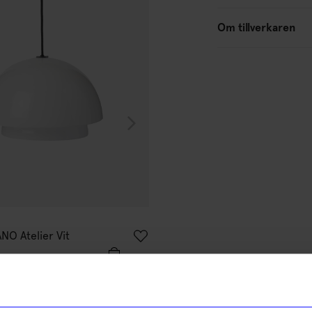
Outlet
Om tillverkaren
Watt & Veke
NO Atelier Vit
Bordslampa Grace smokey gr
899,38
kr
I lager