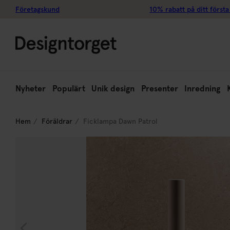
Företagskund
10% rabatt på ditt första
Nyheter
Populärt
Unik design
Presenter
Inredning
Hem
Föräldrar
Ficklampa Dawn Patrol