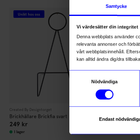
Andra köpte även
Samtycke
Unikt hos oss
Vi värdesätter din integritet
Denna webbplats använder cook
relevanta annonser och förbätt
vårt webbplatsinnehåll. Efterso
kan alltid ändra dig/dra tillb
Samtyckesval
Nödvändiga
Created By Designtorget
Max Ström
Brickhållare Brickfia svart
Bok Fler sve
Endast nödvändig
249
kr
329
kr
I lager
I lager