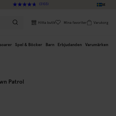
(3103)
SE
Hitta butik
Mina favoriter
Varukorg
soarer
Spel & Böcker
Barn
Erbjudanden
Varumärken
wn Patrol