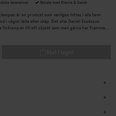
abba leveranser
Betala med Klarna & Swish
klampan är en produkt som vanligen hittas i alla hem
låda eller skåp. Det ville Daniel Enoksson
a ficklampan till ett objekt som man gärna har framme
r arbetat med enkla linjer och
väl avvägda detaljer och tydliga proportioner för att
toniskt designobjekt som man sannerligen vill ha framme.
Slut i lager