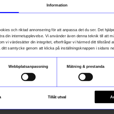
Information
ies och riktad annonsering för att anpassa det du ser. Det hjälpe
ra din internetupplevelse. Vi använder även denna teknik till att 
m vi värdesätter din integritet, efterfrågar vi härmed ditt tillstånd
aka ditt samtycke genom att klicka på inställningsknappen i sidans n
Webbplatsanpassning
Mätning & prestanda
Printworks
nska barnvisor
Bordsfläkt trådlös Fantastic 
a
Tillåt utval
Ac
799
kr
Petroleum
I lager