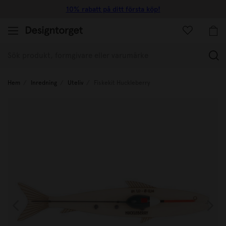
10% rabatt på ditt första köp!
(
Hem
Inredning
Uteliv
Fiskekit Huckleberry