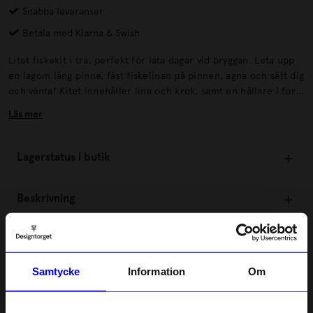
Snabba leveranser
Betala med Klarna & Swish
Litet fiskekit i trä, perfekt för lata dagar vid bryggan. Leta upp
en lagom lång pinne, fäst fiskelinan på pinnen, agna och sätt dig
och vänta! Kitet innehåller lina och krok, samt en hållare i form
av en fisk, som du lindar upp linan på då den inte används.
Läs mer
Säkerhet:Varning: Ej lämplig för barn under 4 år.
Lagerstatus i butik
Beskrivning
Information
Samtycke
Information
Om
Om tillverkaren