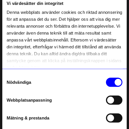
Vi värdesätter din integritet
Liknande produkter
Denna webbplats använder cookies och riktad annonsering
för att anpassa det du ser. Det hjälper oss att visa dig mer
Bästsäljare
10%
relevanta annonser och förbättra din internetupplevelse. Vi
10% rabatt på
använder även denna teknik till att mäta resultat samt
anpassa vårt webbplatsinnehåll. Eftersom vi värdesätter
ditt första köp
din integritet, efterfrågar vi härmed ditt tillstånd att använda
Anmäl dig till vårt nyhetsbrev och bli
denna teknik. Du kan alltid ändra dig/dra tillbaka ditt
först med att få nyheter, inspiration
och unika erbjudanden!
samtycke genom att klicka på inställningsknappen i sidans
Som tack får du
10% rabatt
på ditt
nedre högra hörn.
första köp.
Samtyckesval
Name
Nödvändiga
Printworks
Relaxound
Email
Bordsfläkt trådlös Fantastic Wood Petroleum
Speldosa Fågelholk Kvitter Ek
799
kr
656,10
kr
729
kr
Webbplatsanpassning
I lager
I lager
telefonnummer
Mätning & prestanda
Registrera
Andra köpte även