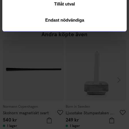
Flasköppnare Mässing
Flasköppnare Bosse
Tillåt utval
235
kr
225
kr
I lager
I lager
Endast nödvändiga
Andra köpte även
Normann Copenhagen
Born in Sweden
Skohorn magnetiskt svart
Ljusstake Stumpastaken Ettan
540
kr
249
kr
I lager
I lager