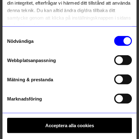
din integritet, efterfrågar vi härmed ditt tillstånd att använda
Petra
•
åhlens.se
denna teknik. Du kan alltid ändra dig/dra tillbaka ditt
P
samtycke genom att klicka på inställningsknappen i sidans
nedre högra hörn.
4 månader sedan
Samtyckesval
Nödvändiga
Verified by Trustvoice
Liknande produkter
Webbplatsanpassning
Mätning & prestanda
Marknadsföring
Acceptera alla cookies
Ferm Living
Pihl & Romeis AB