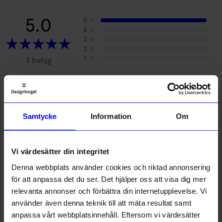
5.0
5
☆
4
☆
3
☆
2
☆
1
☆
3 betyg
Recensioner (3)
Samtycke
Information
Om
Alexandra
•
åhlens.se
A
Vi värdesätter din integritet
3 månader sedan
Denna webbplats använder cookies och riktad annonsering
Marielle
•
åhlens.se
för att anpassa det du ser. Det hjälper oss att visa dig mer
M
relevanta annonser och förbättra din internetupplevelse. Vi
använder även denna teknik till att mäta resultat samt
3 månader sedan
anpassa vårt webbplatsinnehåll. Eftersom vi värdesätter