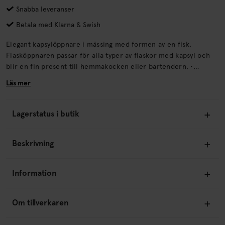
Snabba leveranser
Betala med Klarna & Swish
Elegant kapsylöppnare i mässing med formen av en fisk.
Flasköppnaren passar för alla typer av flaskor med kapsyl och
blir en fin present till hemmakocken eller bartendern. •
Kapsylöppnare i mässing• Fisk• Perfekt present till bartendern
Läs mer
ÅtervinningLämnas till välgörenhet eller återvinningscentral.
Lagerstatus i butik
Beskrivning
Information
Om tillverkaren