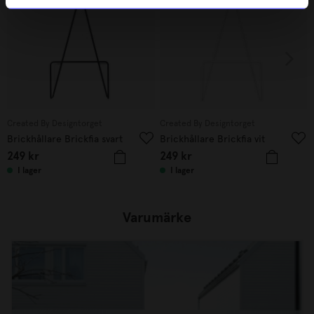
Created By Designtorget
Created By Designtorget
Brickhållare Brickfia svart
Brickhållare Brickfia vit
249
kr
249
kr
I lager
I lager
Varumärke