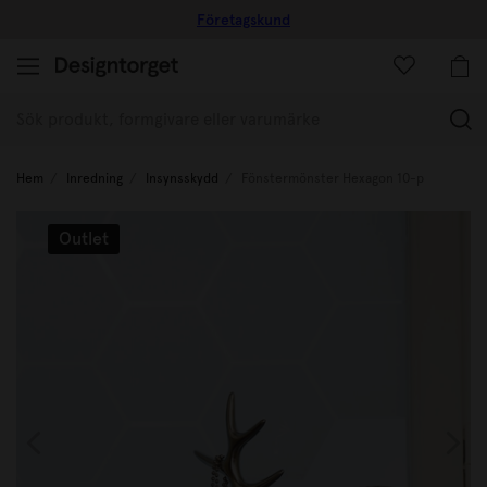
Företagskund
(
Hem
Inredning
Insynsskydd
Fönstermönster Hexagon 10-p
Outlet