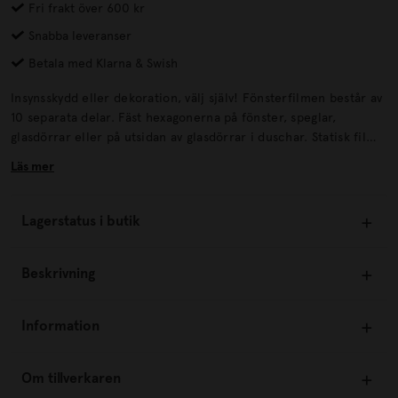
Fri frakt över 600 kr
Snabba leveranser
Betala med Klarna & Swish
Insynsskydd eller dekoration, välj själv! Fönsterfilmen består av
10 separata delar. Fäst hexagonerna på fönster, speglar,
glasdörrar eller på utsidan av glasdörrar i duschar. Statisk film
att fästa som insynsskydd / solskydd.
Läs mer
Lagerstatus i butik
Beskrivning
Information
Om tillverkaren