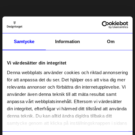
5.0
5
☆
4
☆
3
☆
2
☆
Samtycke
Information
Om
1
☆
1 betyg
Recensioner (1)
Vi värdesätter din integritet
Denna webbplats använder cookies och riktad annonsering
Linda D
för att anpassa det du ser. Det hjälper oss att visa dig mer
LD
relevanta annonser och förbättra din internetupplevelse. Vi
10% rabatt på
använder även denna teknik till att mäta resultat samt
5 månader sedan
anpassa vårt webbplatsinnehåll. Eftersom vi värdesätter
ditt första köp
din integritet, efterfrågar vi härmed ditt tillstånd att använda
Anmäl dig till vårt nyhetsbrev och bli
denna teknik. Du kan alltid ändra dig/dra tillbaka ditt
först med att få nyheter, inspiration
Verified by Trustvoice
och unika erbjudanden!
samtycke genom att klicka på inställningsknappen i sidans
Liknande produkter
Som tack får du
10% rabatt
på ditt
nedre högra hörn.
första köp.