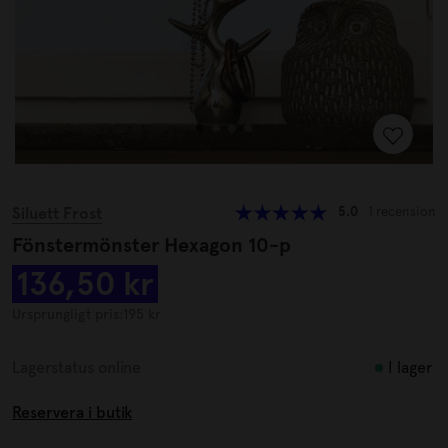
Siluett Frost
5.0
1 recension
Fönstermönster Hexagon 10-p
136,50 kr
Ursprungligt pris:
195 kr
I lager
Lagerstatus online
Reservera i butik