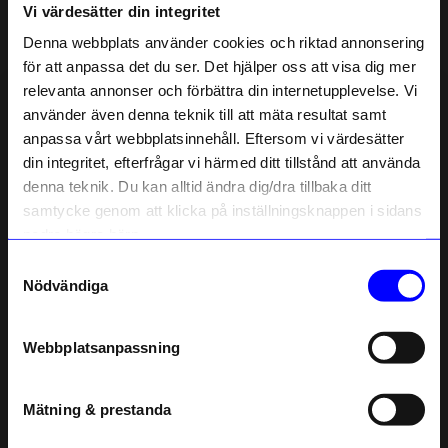
Vi värdesätter din integritet
Liknande produkter
Denna webbplats använder cookies och riktad annonsering
för att anpassa det du ser. Det hjälper oss att visa dig mer
Säljer snabbt!
relevanta annonser och förbättra din internetupplevelse. Vi
10% rabatt på
använder även denna teknik till att mäta resultat samt
anpassa vårt webbplatsinnehåll. Eftersom vi värdesätter
ditt första köp
din integritet, efterfrågar vi härmed ditt tillstånd att använda
Anmäl dig till vårt nyhetsbrev och bli
denna teknik. Du kan alltid ändra dig/dra tillbaka ditt
först med att få nyheter, inspiration
och unika erbjudanden!
samtycke genom att klicka på inställningsknappen i sidans
Som tack får du
10% rabatt
på ditt
nedre högra hörn.
första köp.
Samtyckesval
Name
Nödvändiga
Bonnier
Kikkerland
Email
Bok Mina första år av Elsa Beskow
Huckleberry Segelbåt
229
kr
149
kr
Webbplatsanpassning
I lager
I lager
telefonnummer
Mätning & prestanda
Registrera
Andra köpte även