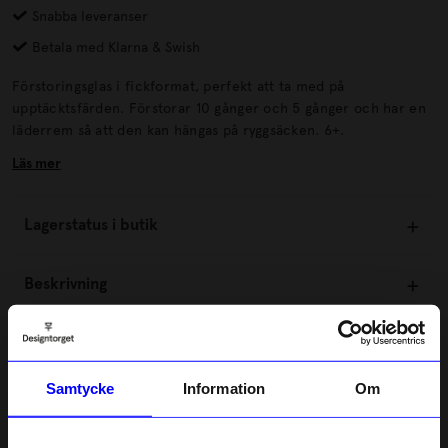
Snabba leveranser
Betala med Klarna & Swish
Förstoringsglas i fickformat, perfekt att ta med på
upptäcktsfärden. Förstorar 10 gånger och 5 gånger och har en
läderrem så att den kan hängas på ryggsäcken. 6+.
Läs mer
Lagerstatus i butik
Beskrivning
Information
Samtycke
Information
Om
Om tillverkaren