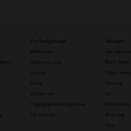
Om Designtorget
Säsonger
Hållbarhet
Alla hjärtan
tkort
Jobba hos oss
Black Week
Om oss
Cyber mon
Press
Fars dag
Sälj hos oss
Jul
Tillgänglighetsredogörelse
Midsommar
g
Vår historia
Mors dag
Påsk