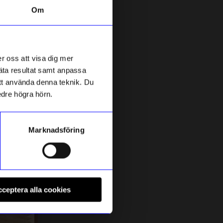
Om
20%
r oss att visa dig mer
mäta resultat samt anpassa
 att använda denna teknik. Du
edre högra hörn.
Marknadsföring
Solstickan
S
Nyckelskåp Solstickan vit
F
ceptera alla cookies
279
kr
349
kr
I lager