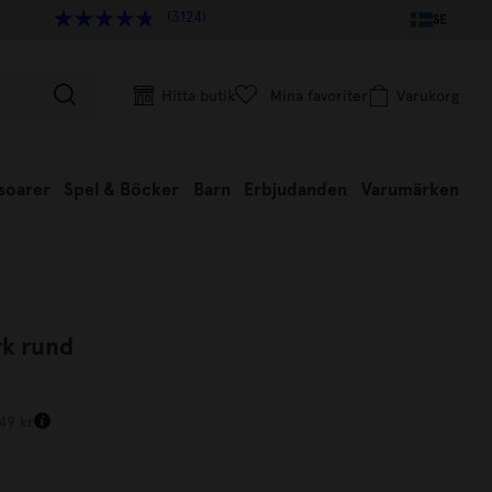
(3124)
SE
Hitta butik
Mina favoriter
Varukorg
soarer
Spel & Böcker
Barn
Erbjudanden
Varumärken
rk rund
249 kr