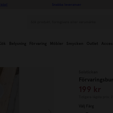
 köp!
Snabba leveranser
Kök
Belysning
Förvaring
Möbler
Smycken
Outlet
Acces
Solstickan
Förvaringsbu
199 kr
Tidigare lägsta pris: 
Välj
Färg