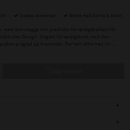
0 kr
Snabba leveranser
Betala med Klarna & Swish
ter med den snygga och praktiska förvaringsburken för
n. Elegant förvaringsburk med den
 präglad på framsidan. Perfekt utformad för
llmästare och de som älskar mysiga ögonblick framför
ar du alltid dina braständare nära till hands.
Välj variant