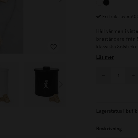
Fri frakt över 60
Håll värmen i vin
braständare från Solstickan Desig
klassiska Solstickepojken
entusiastiska gri
Läs mer
öppna spisen, nu h
Lagerstatus i butik
Beskrivning