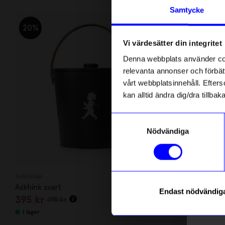
Andra köpte även
Anmäl di
Samtycke
först m
o
20%
Vi värdesätter din integritet
Som ta
Denna webbplats använder cook
relevanta annonser och förbätt
Name
vårt webbplatsinnehåll. Efterso
kan alltid ändra dig/dra tillb
Email
Samtyckesval
Nödvändiga
telefonn
Solstickan
Solstickan
Askhink svart
Träull Solsti
Endast nödvändig
395
kr
99
kr
495
kr
Läs mer o
I lager
I lager