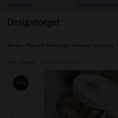
Företagskund
10% rabatt på ditt första
Nyheter
Populärt
Unik design
Presenter
Inredning
Hem
Föräldrar
Förvaringsburk rund
20%