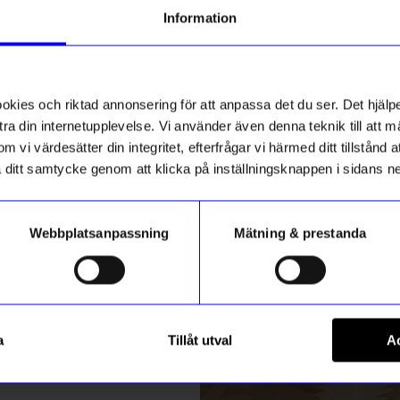
g till vårt nyhetsbrev och bli
Information
ed att få nyheter, inspiration
Bästsäljare
ch unika erbjudanden!
15%
Unikt hos oss
ck får du
10% rabatt
på ditt
första köp.
ies och riktad annonsering för att anpassa det du ser. Det hjälpe
ra din internetupplevelse. Vi använder även denna teknik till att 
m vi värdesätter din integritet, efterfrågar vi härmed ditt tillstånd
aka ditt samtycke genom att klicka på inställningsknappen i sidans n
Webbplatsanpassning
Mätning & prestanda
ummer
Created By Designtorget
Registrera
ckan 48st
Fönsterskärm stor
a
Tillåt utval
Ac
254,15
kr
299
kr
m hur vi hanterar din information i vår
integritetspolicy
.
I lager