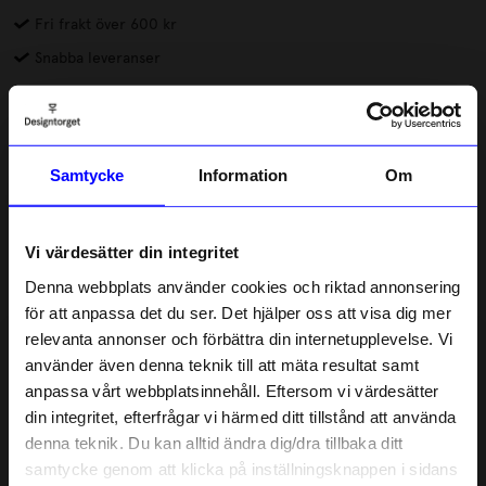
Fri frakt över 600 kr
Snabba leveranser
Betala med Klarna & Swish
Presentkort, välj belopp från rullistan. Giltigt i två år från
köpdatum. Observera att presentkortet skickas fysiskt till den
Samtycke
Information
Om
adress du angett via post.
Läs mer
Vi värdesätter din integritet
Lagerstatus i butik
Denna webbplats använder cookies och riktad annonsering
för att anpassa det du ser. Det hjälper oss att visa dig mer
relevanta annonser och förbättra din internetupplevelse. Vi
Beskrivning
10% rabatt på
använder även denna teknik till att mäta resultat samt
anpassa vårt webbplatsinnehåll. Eftersom vi värdesätter
ditt första köp
Information
din integritet, efterfrågar vi härmed ditt tillstånd att använda
Anmäl dig till vårt nyhetsbrev och bli
denna teknik. Du kan alltid ändra dig/dra tillbaka ditt
först med att få nyheter, inspiration
och unika erbjudanden!
samtycke genom att klicka på inställningsknappen i sidans