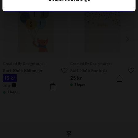
48%
Unikt hos oss
Created By Designtorget
Created By Designtorget
Kort 10x15 Ballonger
Kort 10x15 Konfetti
13
kr
25
kr
I lager
25
kr
I lager