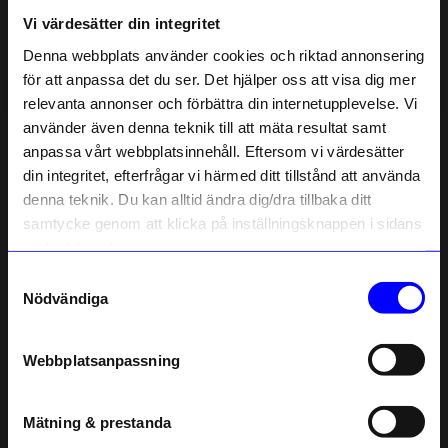
Vi värdesätter din integritet
Liknande produkter
Denna webbplats använder cookies och riktad annonsering
för att anpassa det du ser. Det hjälper oss att visa dig mer
relevanta annonser och förbättra din internetupplevelse. Vi
10% rabatt på
använder även denna teknik till att mäta resultat samt
anpassa vårt webbplatsinnehåll. Eftersom vi värdesätter
ditt första köp
din integritet, efterfrågar vi härmed ditt tillstånd att använda
Anmäl dig till vårt nyhetsbrev och bli
denna teknik. Du kan alltid ändra dig/dra tillbaka ditt
först med att få nyheter, inspiration
och unika erbjudanden!
samtycke genom att klicka på inställningsknappen i sidans
Som tack får du
10% rabatt
på ditt
nedre högra hörn.
första köp.
Samtyckesval
Name
Born in Sweden
Born in Sweden
Nödvändiga
Galler Stumpastaken S Svart
Ljusstake Stumpastaken Ettan
Email
299
kr
249
kr
Webbplatsanpassning
I lager
I lager
telefonnummer
Mätning & prestanda
Andra köpte även
Registrera