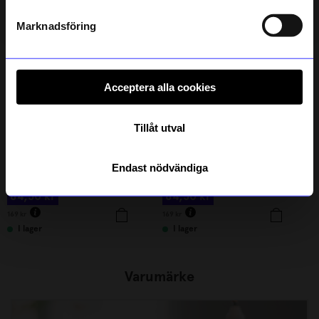
Outlet
Outlet
Läs mer om hur vi hanterar din information i vår
50%
50%
integritetspolicy
.
Marknadsföring
Acceptera alla cookies
Tillåt utval
NO DIRT STUDIO
NO DIRT STUDIO
Endast nödvändiga
Tvättmedel NDS Color & white Citrus Sandel 750 ml
Tvättmedel NDS Color & white Apple Blossom 750 ml
84,50
kr
84,50
kr
169
kr
169
kr
I lager
I lager
Varumärke