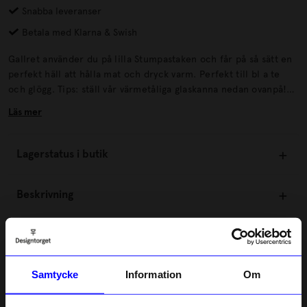
Snabba leveranser
Betala med Klarna & Swish
Gallret använder du på lilla Stumpastaken och får på så sätt en
perfekt häll att hålla mat och dryck varm. Perfekt till bl a te
och glögg. Tips: ställ vår värmetåliga glaskanna nedan ovanpå!
Formgiven av Jonas Torstensson för Born in Sweden.
Läs mer
Lagerstatus i butik
Beskrivning
Information
Samtycke
Information
Om
Om tillverkaren