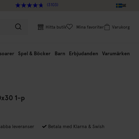
(3103)
SE
Hitta butik
Mina favoriter
Varukorg
soarer
Spel & Böcker
Barn
Erbjudanden
Varumärken
0x30 1-p
abba leveranser
Betala med Klarna & Swish