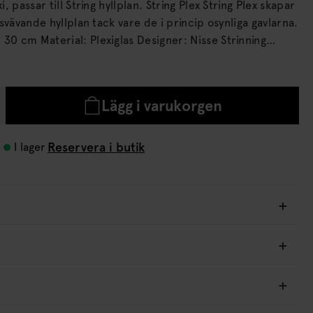
ll String hyllplan. String Plex String Plex skapar
t svävande hyllplan tack vare de i princip osynliga gavlarna.
30 cm Material: Plexiglas Designer: Nisse Strinning
av ytan med en trasa.
Lägg i varukorgen
Reservera i butik
I lager