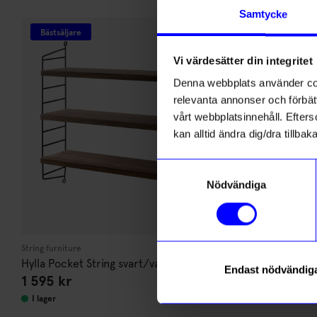
Andra köpte även
Anmäl di
Samtycke
först m
Bästsäljare
Designklass
o
Vi värdesätter din integritet
Som ta
Denna webbplats använder cook
relevanta annonser och förbätt
Name
vårt webbplatsinnehåll. Efterso
kan alltid ändra dig/dra tillb
Email
Samtyckesval
Nödvändiga
telefonn
String furniture
String furniture
Hylla Pocket String svart/valnöt
Hylla Pocket 
Endast nödvändig
1 595
kr
1 525
kr
Läs mer o
I lager
I lager