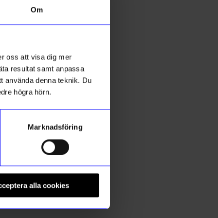
Om
r oss att visa dig mer
mäta resultat samt anpassa
 att använda denna teknik. Du
edre högra hörn.
Marknadsföring
String furniture
C
Hylla Pocket String ask/vit
M
ceptera alla cookies
1 525
kr
I lager