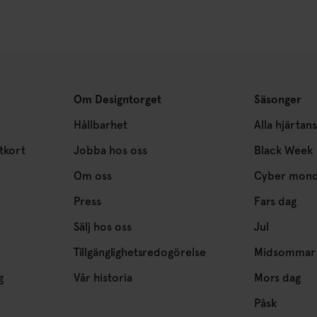
Om Designtorget
Säsonger
Hållbarhet
Alla hjärtan
tkort
Jobba hos oss
Black Week
Om oss
Cyber mon
Press
Fars dag
Sälj hos oss
Jul
Tillgänglighetsredogörelse
Midsommar
g
Vår historia
Mors dag
Påsk