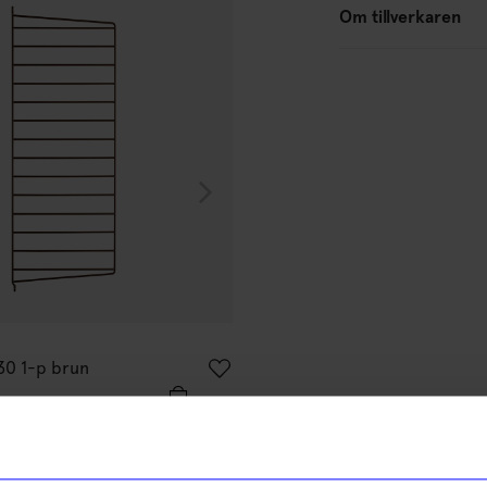
Om tillverkaren
String furniture
30 1-p brun
Väggavel 75x30 1-p mörkbrun
605
kr
% rabatt på
I lager
tt första köp