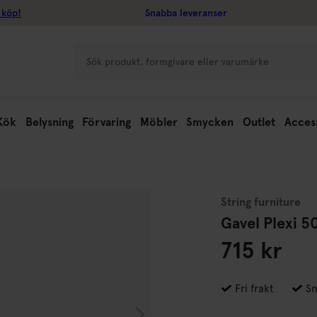
 köp!
Snabba leveranser
Kök
Belysning
Förvaring
Möbler
Smycken
Outlet
Acces
String furniture
Gavel Plexi 5
715 kr
Fri frakt
Sn