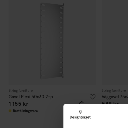
String furniture
String furniture
Gavel Plexi 50x30 2-p
Väggavel 75x
1 155
kr
589
kr
10
Beställningsvara
I lager
di