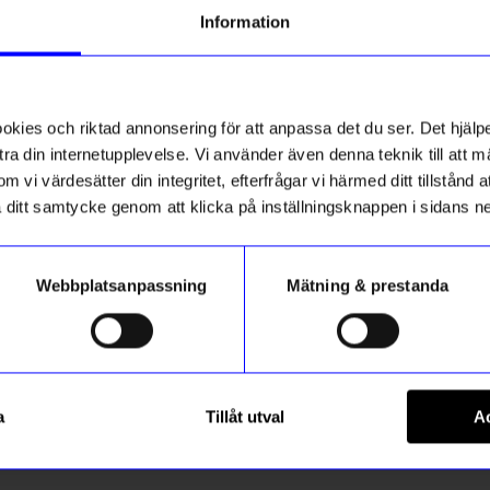
g till vårt nyhetsbrev och bli
Information
ed att få nyheter, inspiration
iker
ch unika erbjudanden!
ck får du
10% rabatt
på ditt
första köp.
ies och riktad annonsering för att anpassa det du ser. Det hjälpe
ra din internetupplevelse. Vi använder även denna teknik till att 
m vi värdesätter din integritet, efterfrågar vi härmed ditt tillstånd
aka ditt samtycke genom att klicka på inställningsknappen i sidans n
Webbplatsanpassning
Mätning & prestanda
ummer
String furniture
Registrera
String ek/vit
Hylla Pocket String vit
a
Tillåt utval
Ac
1 475
kr
m hur vi hanterar din information i vår
integritetspolicy
.
I lager