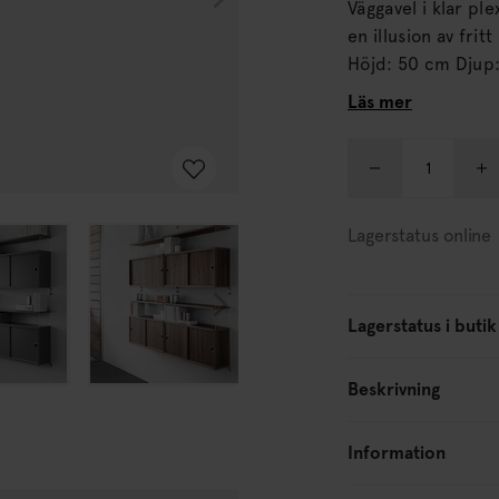
Väggavel i klar plexi, passar ti
en illusion av frit
Höjd: 50 cm Djup: 
Skötselråd:Torka 
Läs mer
Lagerstatus online
Lagerstatus i butik
Beskrivning
Information