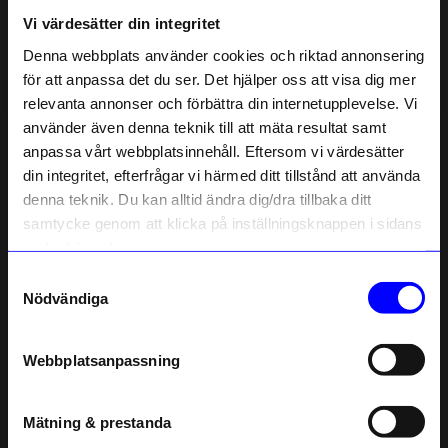
Vi värdesätter din integritet
Liknande produkter
Denna webbplats använder cookies och riktad annonsering
för att anpassa det du ser. Det hjälper oss att visa dig mer
relevanta annonser och förbättra din internetupplevelse. Vi
10% rabatt på
använder även denna teknik till att mäta resultat samt
anpassa vårt webbplatsinnehåll. Eftersom vi värdesätter
ditt första köp
din integritet, efterfrågar vi härmed ditt tillstånd att använda
Anmäl dig till vårt nyhetsbrev och bli
denna teknik. Du kan alltid ändra dig/dra tillbaka ditt
först med att få nyheter, inspiration
och unika erbjudanden!
samtycke genom att klicka på inställningsknappen i sidans
Som tack får du
10% rabatt
på ditt
nedre högra hörn.
första köp.
Samtyckesval
Name
String furniture
String furniture
Nödvändiga
Gavel Plexi 50x30 1-p
Väggavel 75x30 2-p beige
Email
715
kr
1 000
kr
Webbplatsanpassning
I lager
I lager
telefonnummer
Mätning & prestanda
Andra köpte även
Registrera