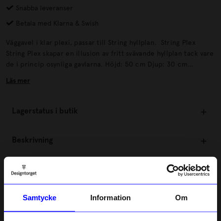
Snabba leveranser
Betala med Klarna & Swish
Väggavel i klar plexi, passar till String hyllplan. String Plex
String Plex skapar en illusion av fritt svävande hyllplan tack vare
de i princip osynliga gavlarna. Höjd: 50 cm Djup: 30 cm
Material: Plexiglas Designer: Nisse Strinning' Skötselråd:Torka
Läs mer
av ytan med en trasa.
Lagerstatus i butik
Beskrivning
Information
Samtycke
Information
Om
Om tillverkaren