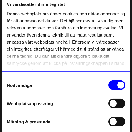
Vi värdesätter din integritet
Liknande produkter
Denna webbplats använder cookies och riktad annonsering
Outlet
för att anpassa det du ser. Det hjälper oss att visa dig mer
48%
Unikt hos oss
relevanta annonser och förbättra din internetupplevelse. Vi
10% rabatt på
använder även denna teknik till att mäta resultat samt
anpassa vårt webbplatsinnehåll. Eftersom vi värdesätter
ditt första köp
din integritet, efterfrågar vi härmed ditt tillstånd att använda
Anmäl dig till vårt nyhetsbrev och bli
denna teknik. Du kan alltid ändra dig/dra tillbaka ditt
först med att få nyheter, inspiration
och unika erbjudanden!
samtycke genom att klicka på inställningsknappen i sidans
Som tack får du
10% rabatt
på ditt
nedre högra hörn.
första köp.
Samtyckesval
ÅHLÉNS HOME
Created By Designtorget
Name
Nödvändiga
Gelpenna creme
Kort 10x15 Ballonger
Email
10
kr
13
kr
I lager
25
kr
Webbplatsanpassning
telefonnummer
I lager
Mätning & prestanda
Registrera
Andra köpte även