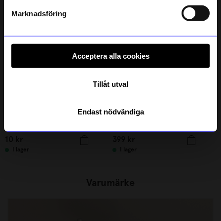
Läs mer om hur vi hanterar din information i vår
integritetspolicy
.
Marknadsföring
Acceptera alla cookies
Tillåt utval
Endast nödvändiga
ÅHLÉNS HOME
Relaxound
Gelpenna Brun
Speldosa Kvitter Mini Ljusgul
10
kr
399
kr
I lager
I lager
Varumärke