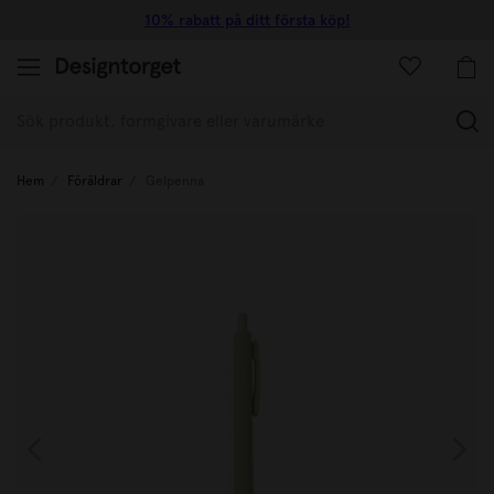
10% rabatt på ditt första köp!
(
Hem
Föräldrar
Gelpenna