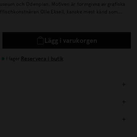
nplan. Motiven är formgivna av grafiska
ffischkonstnären Olle Eksell, kanske mest känd som
akom de numera världsberömda "ögonen" på paketen
gonkakao. Säljs i 4-pack.
Lägg i varukorgen
Reservera i butik
I lager