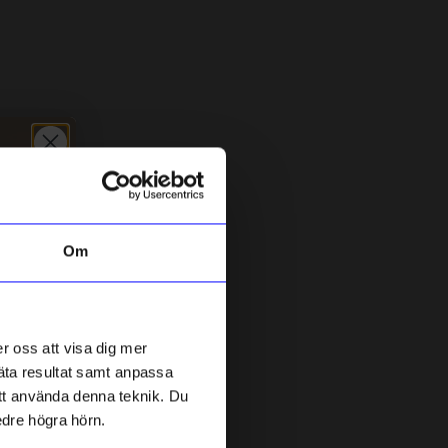
Unikt hos oss
Om
Created By Designtorget
L
p
Glasunderlägg Virvla 9 cm 4-p
G
r oss att visa dig mer
249
kr
blå/creme
mäta resultat samt anpassa
I lager
 att använda denna teknik. Du
edre högra hörn.