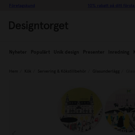
Företagskund
10% rabatt på ditt första
Nyheter
Populärt
Unik design
Presenter
Inredning
Hem
Kök
Servering & Kökstillbehör
Glasunderlägg
Glas