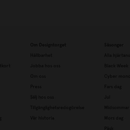
Om Designtorget
Säsonger
Hållbarhet
Alla hjärtan
tkort
Jobba hos oss
Black Week
Om oss
Cyber mon
Press
Fars dag
Sälj hos oss
Jul
Tillgänglighetsredogörelse
Midsommar
g
Vår historia
Mors dag
Påsk