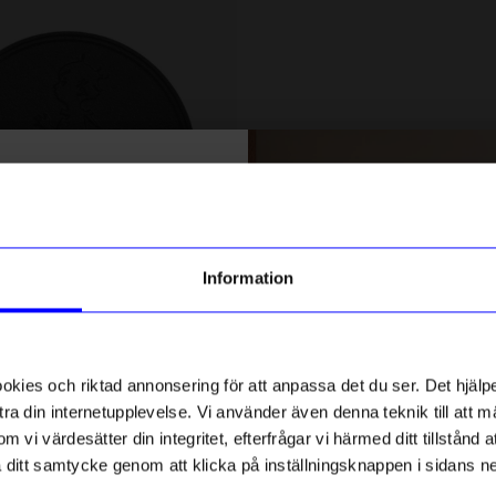
Unikt hos oss
% rabatt på
tt första köp
g till vårt nyhetsbrev och bli
Information
ed att få nyheter, inspiration
ch unika erbjudanden!
Created By Designtorget
ck får du
10% rabatt
på ditt
g gjutjärn Solstickan
Glasunderlägg Virvla 9 cm 4-
första köp.
ies och riktad annonsering för att anpassa det du ser. Det hjälpe
249
kr
svart/vit
ra din internetupplevelse. Vi använder även denna teknik till att 
I lager
m vi värdesätter din integritet, efterfrågar vi härmed ditt tillstånd
aka ditt samtycke genom att klicka på inställningsknappen i sidans n