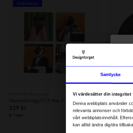
Unikt hos oss
10
di
Anmäl di
Samtycke
först m
o
Vi värdesätter din integritet
Created By Designtorget
Solstickan
Som ta
Glasunderlägg DT X Way 4 st, 9 cm
Grytunderläg
Denna webbplats använder cook
229
kr
299
kr
Svart
relevanta annonser och förbätt
Name
I lager
I lager
vårt webbplatsinnehåll. Efterso
kan alltid ändra dig/dra tillb
Email