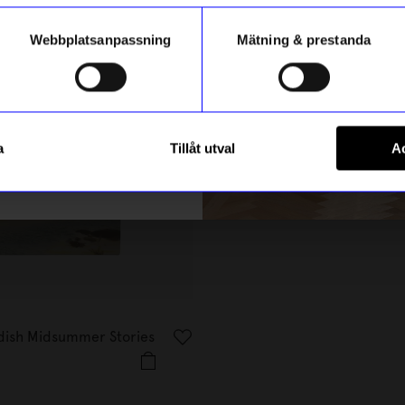
Webbplatsanpassning
Mätning & prestanda
ummer
Registrera
a
Tillåt utval
Ac
m hur vi hanterar din information i vår
integritetspolicy
.
Men at Work
edish Midsummer Stories
Grytunderlägg Stockholm
349
kr
I lager