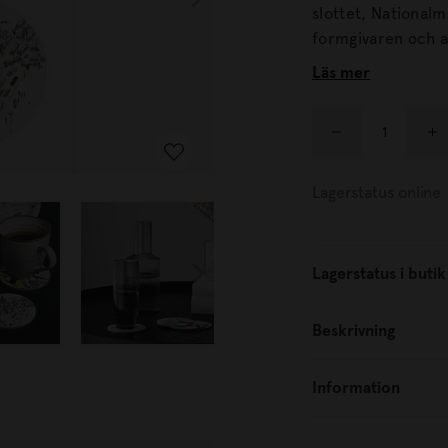
slottet, Nationalmuseum och Ode
formgivaren och a
upphovsmannen b
Läs mer
för Ö
Lagerstatus online
Lagerstatus i butik
Beskrivning
Information