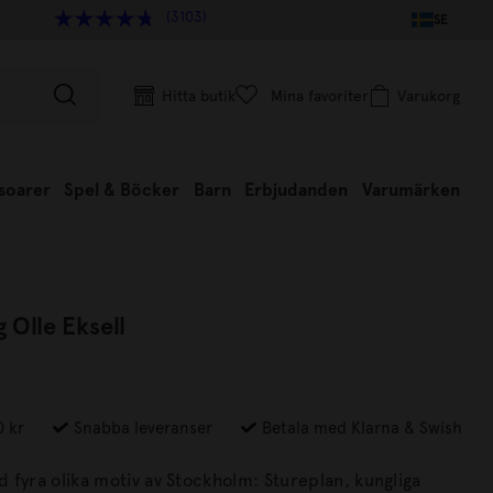
(3103)
SE
Hitta butik
Mina favoriter
Varukorg
soarer
Spel & Böcker
Barn
Erbjudanden
Varumärken
 Olle Eksell
0 kr
Snabba leveranser
Betala med Klarna & Swish
 fyra olika motiv av Stockholm: Stureplan, kungliga