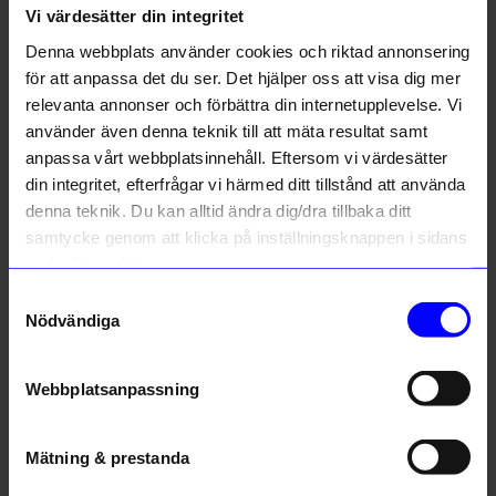
Vi värdesätter din integritet
Liknande produkter
Denna webbplats använder cookies och riktad annonsering
för att anpassa det du ser. Det hjälper oss att visa dig mer
relevanta annonser och förbättra din internetupplevelse. Vi
10% rabatt på
använder även denna teknik till att mäta resultat samt
anpassa vårt webbplatsinnehåll. Eftersom vi värdesätter
ditt första köp
din integritet, efterfrågar vi härmed ditt tillstånd att använda
Anmäl dig till vårt nyhetsbrev och bli
denna teknik. Du kan alltid ändra dig/dra tillbaka ditt
först med att få nyheter, inspiration
och unika erbjudanden!
samtycke genom att klicka på inställningsknappen i sidans
Som tack får du
10% rabatt
på ditt
nedre högra hörn.
första köp.
Samtyckesval
Born in Sweden
Born in Sweden
Name
Nödvändiga
Grytunderlägg Dots kork svart
Grytunderlägg Circles kork natur
Email
125
kr
99
kr
I lager
I lager
Webbplatsanpassning
telefonnummer
Andra köpte även
Mätning & prestanda
Registrera
Unikt hos oss