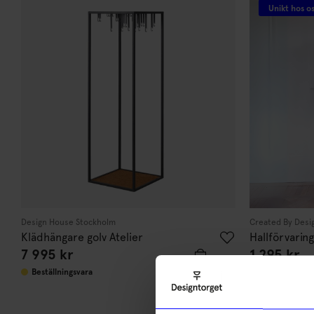
Unikt hos o
Design House Stockholm
Created By Desi
Klädhängare golv Atelier
Hallförvarin
7 995
kr
1 295
kr
Beställningsvara
I lager