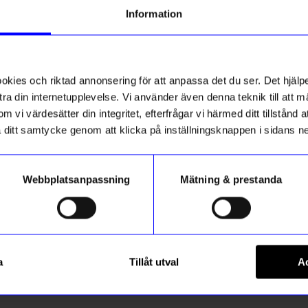
Information
ss
Unikt hos oss
ies och riktad annonsering för att anpassa det du ser. Det hjälpe
ra din internetupplevelse. Vi använder även denna teknik till att 
m vi värdesätter din integritet, efterfrågar vi härmed ditt tillstånd
aka ditt samtycke genom att klicka på inställningsknappen i sidans n
Webbplatsanpassning
Mätning & prestanda
gntorget
Created By Designtorget
Dia 34,5cm Rost
Bord Oscar Dia 34,5cm Beige
a
Tillåt utval
Ac
499
kr
I lager