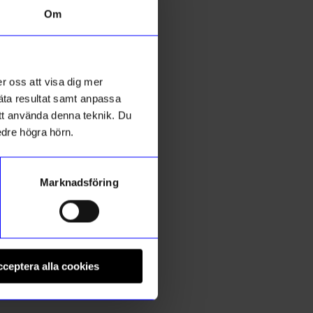
Om
10%
r oss att visa dig mer
mäta resultat samt anpassa
 att använda denna teknik. Du
edre högra hörn.
Marknadsföring
Lili Lu
S
Örhängen Barkens Röst guld
Ö
ceptera alla cookies
1 935
kr
1
2 150
kr
I lager