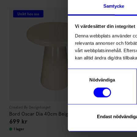
Andra köpte även
Samtycke
Unikt hos oss
Unikt hos o
Vi värdesätter din integritet
Denna webbplats använder cook
relevanta annonser och förbätt
vårt webbplatsinnehåll. Efterso
kan alltid ändra dig/dra tillb
Samtyckesval
Nödvändiga
Created By Designtorget
Created By Desi
Bord Oscar Dia 40cm Beige
Bord Oscar 
Endast nödvändig
699
kr
499
kr
I lager
I lager