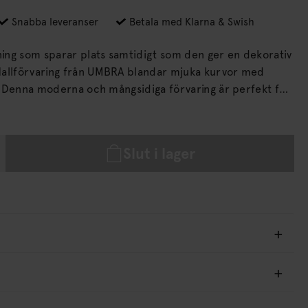
Snabba leveranser
Betala med Klarna & Swish
lning som sparar plats samtidigt som den ger en dekorativ
Hallförvaring från UMBRA blandar mjuka kurvor med
r
 visa upp dina kläder, skor, väskor och andra
örvaring användas i ditt sovrum, tvättstuga, garderob,
Slut i lager
att förvara och organisera dina tillhörigheter.