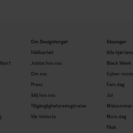
Om Designtorget
Säsonger
Hållbarhet
Alla hjärtan
tkort
Jobba hos oss
Black Week
Om oss
Cyber mon
Press
Fars dag
Sälj hos oss
Jul
Tillgänglighetsredogörelse
Midsommar
g
Vår historia
Mors dag
Påsk