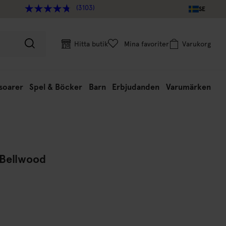
(3103)
SE
Hitta butik
Mina favoriter
Varukorg
soarer
Spel & Böcker
Barn
Erbjudanden
Varumärken
 Bellwood