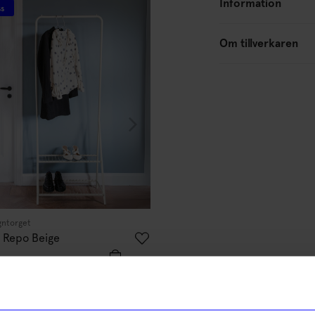
Information
ss
Säljer snabbt!
Unikt hos oss
Om tillverkaren
gntorget
Created By Designtorget
g Repo Beige
Klädställning Repo Beige
995
kr
I lager