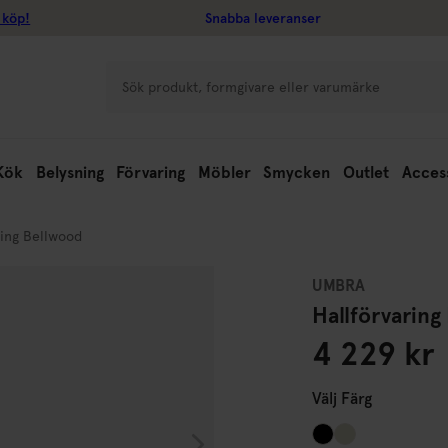
 köp!
Snabba leveranser
Kök
Belysning
Förvaring
Möbler
Smycken
Outlet
Acces
ring Bellwood
UMBRA
Hallförvaring
4 229 kr
Välj
Färg