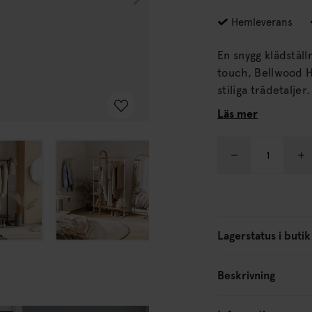
Hemleverans
En snygg klädstäl
touch, Bellwood 
stiliga trädetaljer. Denna moderna och mångsidiga förvaring är perfekt fö
att organisera och
Läs mer
accessoarer. Med fyra platsbesparande hyllor och integrerad stång i stål
kan Bellwood Hallf
entré och mer för 
Lagerstatus i butik
Beskrivning