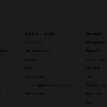
Om Designtorget
Säsonger
Hållbarhet
Alla hjärtan
tkort
Jobba hos oss
Black Week
Om oss
Cyber mon
Press
Fars dag
Sälj hos oss
Jul
Tillgänglighetsredogörelse
Midsommar
g
Vår historia
Mors dag
Påsk