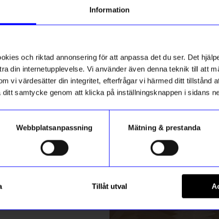
g till vårt nyhetsbrev och bli
Information
ed att få nyheter, inspiration
ikt hos oss
ch unika erbjudanden!
10%
ck får du
10% rabatt
på ditt
första köp.
ies och riktad annonsering för att anpassa det du ser. Det hjälpe
ra din internetupplevelse. Vi använder även denna teknik till att 
m vi värdesätter din integritet, efterfrågar vi härmed ditt tillstånd
aka ditt samtycke genom att klicka på inställningsknappen i sidans n
Webbplatsanpassning
Mätning & prestanda
ummer
ntorget
Lulu Copenhagen
Registrera
ia silver
Örhänge Color balls hoops sil
a
Tillåt utval
Ac
404,10
kr
599
kr
449
kr
m hur vi hanterar din information i vår
integritetspolicy
.
I lager