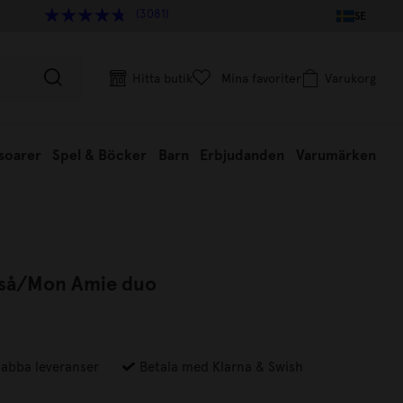
(3081)
SE
Hitta butik
Mina favoriter
Varukorg
soarer
Spel & Böcker
Barn
Erbjudanden
Varumärken
rså/Mon Amie duo
abba leveranser
Betala med Klarna & Swish