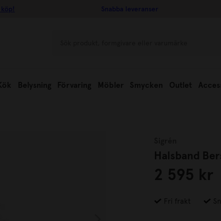
 köp!
Snabba leveranser
Kök
Belysning
Förvaring
Möbler
Smycken
Outlet
Acces
Sigrén
Halsband Be
2 595 kr
Fri frakt
Sn