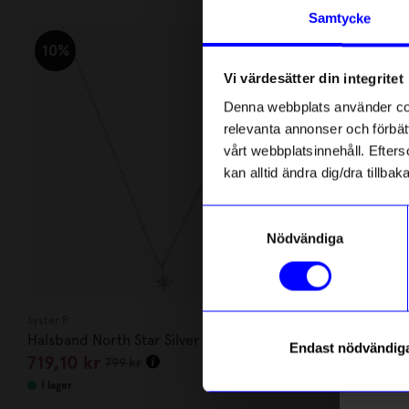
Andra köpte även
Anmäl di
Samtycke
först m
Un
o
10%
10%
Vi värdesätter din integritet
Som ta
Denna webbplats använder cook
relevanta annonser och förbätt
Name
vårt webbplatsinnehåll. Efterso
kan alltid ändra dig/dra tillb
Email
Samtyckesval
Nödvändiga
telefonn
Syster P
Atelier by Desig
Halsband North Star Silver
Örhängen Thil
Endast nödvändig
719,10
kr
539,10
kr
799
kr
Läs mer o
I lager
I lager