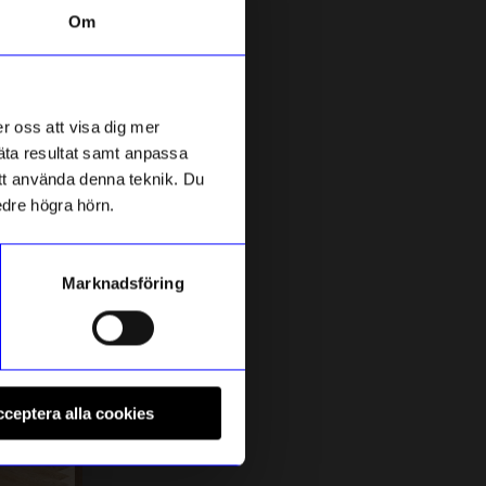
Om
Unikt hos oss
10%
r oss att visa dig mer
mäta resultat samt anpassa
 att använda denna teknik. Du
edre högra hörn.
Marknadsföring
Atelier by Designtorget
S
ver
Örhängen Bonnie silver
H
ceptera alla cookies
719,10
kr
799
kr
I lager