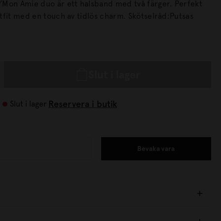
n Amie duo är ett halsband med två färger. Perfekt
 med en touch av tidlös charm. Skötselråd:Putsas
Slut i lager
Reservera i butik
Slut i lager
Bevaka vara