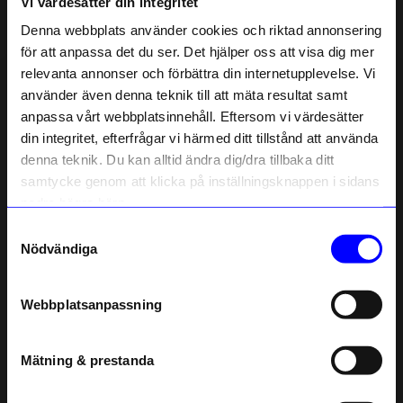
Vi värdesätter din integritet
Liknande produkter
Denna webbplats använder cookies och riktad annonsering
för att anpassa det du ser. Det hjälper oss att visa dig mer
relevanta annonser och förbättra din internetupplevelse. Vi
10% rabatt på
använder även denna teknik till att mäta resultat samt
anpassa vårt webbplatsinnehåll. Eftersom vi värdesätter
ditt första köp
din integritet, efterfrågar vi härmed ditt tillstånd att använda
Anmäl dig till vårt nyhetsbrev och bli
denna teknik. Du kan alltid ändra dig/dra tillbaka ditt
först med att få nyheter, inspiration
och unika erbjudanden!
samtycke genom att klicka på inställningsknappen i sidans
Som tack får du
10% rabatt
på ditt
nedre högra hörn.
första köp.
Samtyckesval
Name
Edblad
Edblad
Nödvändiga
Halsband Clark Kedja Guld
Halsband Clark Kedja Stål
Email
599
kr
599
kr
Webbplatsanpassning
I lager
I lager
telefonnummer
Mätning & prestanda
Andra köpte även
Registrera
Läs mer om hur vi hanterar din information i vår