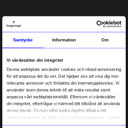
5.0
5
☆
4
☆
3
☆
2
☆
1
☆
Samtycke
Information
Om
1 betyg
Recensioner (1)
Vi värdesätter din integritet
Denna webbplats använder cookies och riktad annonsering
Maria S
för att anpassa det du ser. Det hjälper oss att visa dig mer
MS
relevanta annonser och förbättra din internetupplevelse. Vi
10% rabatt på
använder även denna teknik till att mäta resultat samt
Jättefint halsband. Det ser precis ut som på bilden.
anpassa vårt webbplatsinnehåll. Eftersom vi värdesätter
ditt första köp
5 månader sedan
din integritet, efterfrågar vi härmed ditt tillstånd att använda
Anmäl dig till vårt nyhetsbrev och bli
denna teknik. Du kan alltid ändra dig/dra tillbaka ditt
först med att få nyheter, inspiration
och unika erbjudanden!
samtycke genom att klicka på inställningsknappen i sidans
Verified by Trustvoice
Som tack får du
10% rabatt
på ditt
nedre högra hörn.
Liknande produkter
första köp.