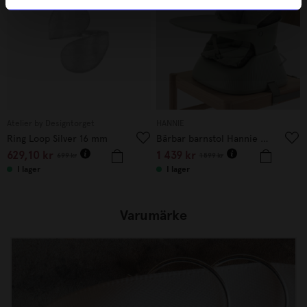
Atelier by Designtorget
HANNIE
Ring Loop Silver 16 mm
Bärbar barnstol Hannie Sage Green
629,10
kr
1 439
kr
699
kr
1 599
kr
I lager
I lager
Varumärke