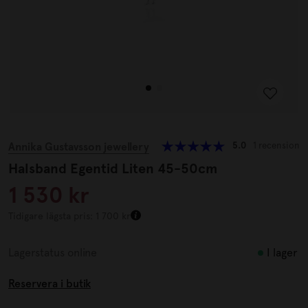
Annika Gustavsson jewellery
5.0
1 recension
Halsband Egentid Liten 45-50cm
1 530 kr
Tidigare lägsta pris: 1 700 kr
I lager
Lagerstatus online
Reservera i butik