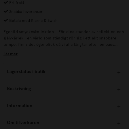
Fri frakt
Snabba leveranser
Betala med Klarna & Swish
Egentid smyckeskollektion - För dina stunder av reflektion och
självkärlek I en värld som ständigt rör sig i ett allt snabbare
tempo, finns det ögonblick då vi alla längtar efter en paus.
"Egentid" smyckeskollektion är en hyllning till dessa ögonblick
Läs mer
av reflektion och självkärlek. Vackra halsband och örhängen
som bär en subtil skulptur av en kvinna som fördjupar sig i sina
egna tankar.
Lagerstatus i butik
Beskrivning
Information
Om tillverkaren