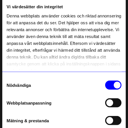
Vi värdesätter din integritet
Liknande produkter
Denna webbplats använder cookies och riktad annonsering
för att anpassa det du ser. Det hjälper oss att visa dig mer
10%
relevanta annonser och förbättra din internetupplevelse. Vi
10% rabatt på
använder även denna teknik till att mäta resultat samt
anpassa vårt webbplatsinnehåll. Eftersom vi värdesätter
ditt första köp
din integritet, efterfrågar vi härmed ditt tillstånd att använda
Anmäl dig till vårt nyhetsbrev och bli
denna teknik. Du kan alltid ändra dig/dra tillbaka ditt
först med att få nyheter, inspiration
och unika erbjudanden!
samtycke genom att klicka på inställningsknappen i sidans
Som tack får du
10% rabatt
på ditt
nedre högra hörn.
första köp.
Samtyckesval
Name
Edblad
Edblad
Nödvändiga
Halsband Steve Stål
Halsband Clark Kedja Stål
Email
539,10
kr
599
kr
599
kr
Webbplatsanpassning
I lager
I lager
telefonnummer
Mätning & prestanda
Registrera