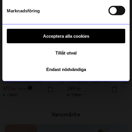
Andra köpte även
Läs mer om hur vi hanterar din information i vår
integritetspolicy
.
Marknadsföring
Unikt hos oss
10%
Acceptera alla cookies
Tillåt utval
Endast nödvändiga
Malin Jansson
Created By Designtorget
Halsband Leafy silver
Tidningställ Tipack Blå
675
kr
299
kr
750
kr
I lager
I lager
Varumärke