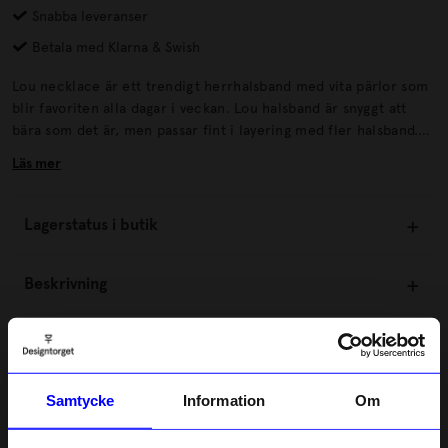
Snabba leveranser
Betala med Klarna & Swish
Lou necklace är ett trendigt herrhalsband med vita pärlor som
blir favoriten alla dagar i veckan. Lou halsband är snyggt att
bära som det är, men passar fint i layering med fler halsband.
Lou ses här med vita pärlemorpärlor och ett större lås i blankt
Läs mer
rostfritt stål.
Lagerstatus i butik
Beskrivning
Information
Samtycke
Information
Om
Om tillverkaren