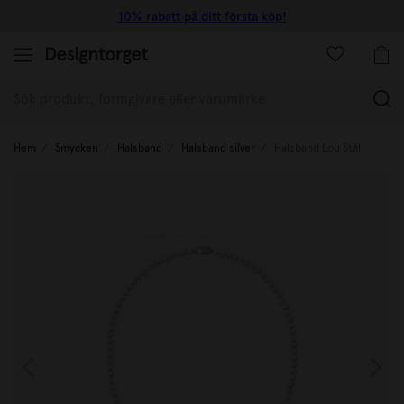
10% rabatt på ditt första köp!
(
Hem
Smycken
Halsband
Halsband silver
Halsband Lou Stål