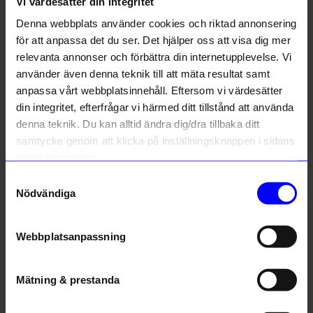
Vi värdesätter din integritet
Liknande produkter
Denna webbplats använder cookies och riktad annonsering
för att anpassa det du ser. Det hjälper oss att visa dig mer
relevanta annonser och förbättra din internetupplevelse. Vi
använder även denna teknik till att mäta resultat samt
anpassa vårt webbplatsinnehåll. Eftersom vi värdesätter
din integritet, efterfrågar vi härmed ditt tillstånd att använda
denna teknik. Du kan alltid ändra dig/dra tillbaka ditt
samtycke genom att klicka på inställningsknappen i sidans
nedre högra hörn.
Samtyckesval
Syster P
Syster P
Nödvändiga
Ring Bolded Heart Silver 16,5
Armband Paxton Heavy Guld M/L
1 999
kr
1 999
kr
Webbplatsanpassning
I lager
I lager
Mätning & prestanda
Andra köpte även